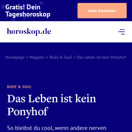
Gratis! Dein
Jetzt bestellen
Tageshoroskop
Dein Horoskop
Astrologie
Magazin
Podcast
AstroTV
Astrologen
Homepage
>
Magazin
>
Body & Soul
>
Das Leben ist kein Ponyhof
BODY & SOUL
Das Leben ist kein
Ponyhof
So bleibst du cool, wenn andere nerven