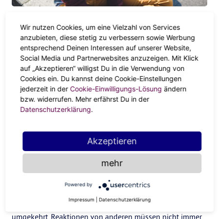
Bleib cool
Wir nutzen Cookies, um eine Vielzahl von Services
anzubieten, diese stetig zu verbessern sowie Werbung
Deine Lebenszeit ist viel zu kostbar, um sich über
entsprechend Deinen Interessen auf unserer Website,
bestimmte Menschen unnötig lange aufzuregen. Eine
Social Media und Partnerwebsites anzuzeigen. Mit Klick
gewisse Distanz, vor allem emotional, bringt dich da auf
auf „Akzeptieren“ willigst Du in die Verwendung von
Cookies ein. Du kannst deine Cookie-Einstellungen
jeden Fall weiter. Irritierende Verhaltensweisen muss man
jederzeit in der
Cookie-Einwilligungs-Lösung
ändern
nicht persönlich nehmen. Vielleicht kannst du manche
bzw. widerrufen. Mehr erfährst Du in der
merkwürdigen Kommentare auch mit einer gewissen Prise
Datenschutzerklärung
.
Humor nehmen.
Kenne deine Trigger
Akzeptieren
Jeder hat Schwachstellen. Und die sind nicht immer klar
mehr
ersichtlich. Bestimmt gibt es bei dir auch einige Trigger, auf
die du besonders empfindlich reagierst. Sich über Auslöser
Powered by
klar zu werden, die andere vielleicht gar nicht so gemeint
Impressum
|
Datenschutzerklärung
haben, kann jetzt weiterbringen. Genauso ist es
umgekehrt. Reaktionen von anderen müssen nicht immer