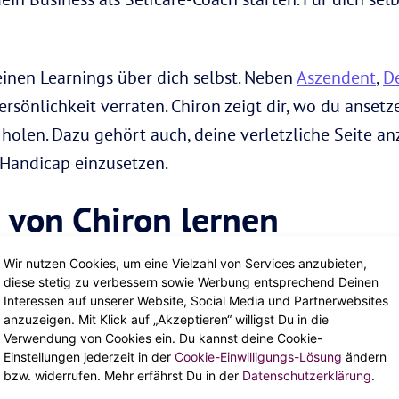
einen Learnings über dich selbst. Neben
Aszendent
,
D
Persönlichkeit verraten. Chiron zeigt dir, wo du anse
 holen. Dazu gehört auch, deine verletzliche Seite a
 Handicap einzusetzen.
 von Chiron lernen
Wir nutzen Cookies, um eine Vielzahl von Services anzubieten,
t standen die Planeten in einem bestimmten
Sternze
diese stetig zu verbessern sowie Werbung entsprechend Deinen
Interessen auf unserer Website, Social Media und Partnerwebsites
 Horoskop-Rechner heraus. Gib einfach deinen Geburts
anzuzeigen. Mit Klick auf „Akzeptieren“ willigst Du in die
chen Chiron sich bei deiner Geburt aufhielt, verrät 
Verwendung von Cookies ein. Du kannst deine Cookie-
Einstellungen jederzeit in der
Cookie-Einwilligungs-Lösung
ändern
aus machen kannst.
bzw. widerrufen. Mehr erfährst Du in der
Datenschutzerklärung
.