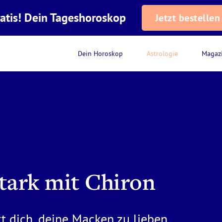
atis! Dein Tageshoroskop
Jetzt bestellen
Dein Horoskop
Astrologie
Magaz
tark mit Chiron
t dich, deine Macken zu lieben