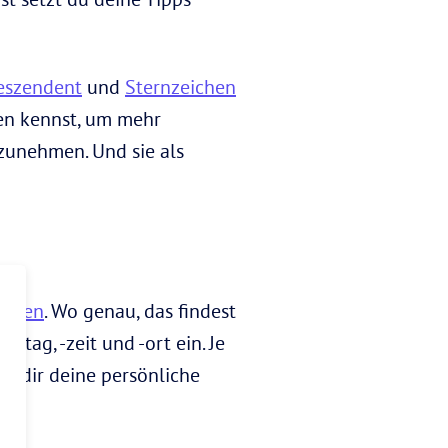
eszendent
und
Sternzeichen
tzen kennst, um mehr
nzunehmen. Und sie als
ichen
. Wo genau, das findest
tag, -zeit und -ort ein. Je
er dir deine persönliche