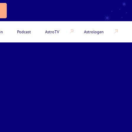
in
Podcast
AstroTV
Astrologen