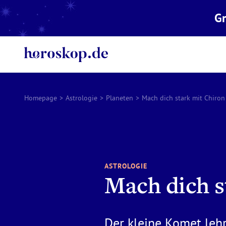
Gr
Homepage
>
Astrologie
>
Planeten
>
Mach dich stark mit Chiron
ASTROLOGIE
Mach dich s
Der kleine Komet lehr