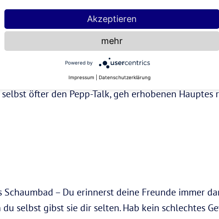
Akzeptieren
mehr
 anderen zu zeigen, wie besonders und einzigartig si
Powered by
twert zu steigern, tust du dich da selbst manchmal s
Impressum
|
Datenschutzerklärung
r selbst öfter den Pepp-Talk, geh erhobenen Hauptes r
s Schaumbad – Du erinnerst deine Freunde immer dar
 du selbst gibst sie dir selten. Hab kein schlechtes 