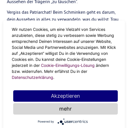
Aussehen der Trägerin „zu täuschen“.
Vergiss das Patriarchat! Beim Schminken geht es darum,
dein Aussehen in alles zu verwandeln, was du willst. Trau
dich an dunkelrotem Lippenstift, rauchigen Augen,
Wir nutzen Cookies, um eine Vielzahl von Services
kräftigen Nagellackfarben und einem Eyeliner, der scharf
anzubieten, diese stetig zu verbessern sowie Werbung
genug ist, um jeden in Schlagdistanz zu erschlagen. Make-
entsprechend Deinen Interessen auf unserer Website,
up soll Spaß machen und Kraft geben, wie Hexerei, also
Social Media und Partnerwebsites anzuzeigen. Mit Klick
auf „Akzeptieren“ willigst Du in die Verwendung von
experimentiere mit verschiedenen Looks, die dir ein Gefühl
Cookies ein. Du kannst deine Cookie-Einstellungen
von Macht geben. Und wenn du Make-up-Inspiration
jederzeit in der
Cookie-Einwilligungs-Lösung
ändern
brauchst, schau dir die Gothic-Königin des Make-ups an:
bzw. widerrufen. Mehr erfährst Du in der
Kat Von D.
Datenschutzerklärung
.
#6 Finde dein Level an Hexerei
Akzeptieren
Du magst zwar einige Aspekte der Hexenästhetik, aber
vielleicht magst du nicht alles davon und das ist auch in
mehr
Ordnung. Du musst dich nicht jeden Tag wie eine
Hexenkönigin kleiden, um dich trotzdem magisch zu
Powered by