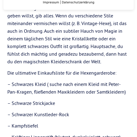
fühlen. Finde heraus, wo du dich wohlfühlst, wenn du
Impressum
|
Datenschutzerklärung
deine Hexengarderobe zusammenstellst. Wenn du alles
geben willst, gib alles. Wenn du verschiedene Stile
miteinander vermischen willst (z. B. Vintage-Hexe), ist das
auch in Ordnung. Auch ein subtiler Hauch von Magie in
deinem täglichen Stil wie eine Kristallkette oder ein
komplett schwarzes Outfit ist großartig. Hauptsache, du
fühlst dich mächtig und geradezu bezaubernd, dann hast
du den magischsten Kleiderschrank der Welt.
Die ultimative Einkaufsliste für die Hexengarderobe:
– Schwarzes Kleid ( suche nach einem Kleid mit Peter-
Pan-Kragen, fließenden Maxikleidern oder Samtkleidern)
– Schwarze Strickjacke
– Schwarzer Kunstleder-Rock
– Kampfstiefel