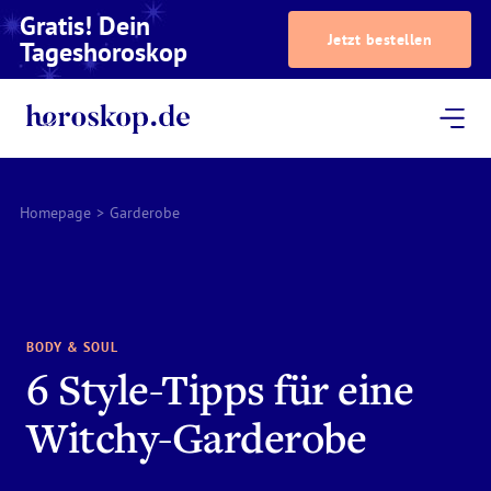
Gratis! Dein
Jetzt bestellen
Tageshoroskop
Dein Horoskop
Astrologie
Magazin
Podcast
AstroTV
Astrologen
Homepage
>
Garderobe
BODY & SOUL
6 Style-Tipps für eine
Witchy-Garderobe