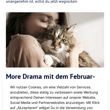
unangenehm ist, willst du jetzt wegrocken.
More Drama mit dem Februar-
Vollmond
Wir nutzen Cookies, um eine Vielzahl von Services
anzubieten, diese stetig zu verbessern sowie Werbung
So sehr dich dieser Schneemond im Sternzeichen Löwe
entsprechend Deinen Interessen auf unserer Website,
Social Media und Partnerwebsites anzuzeigen. Mit Klick
auch antreibt, schalt trotzdem auf die Bremse. Denn so
auf „Akzeptieren“ willigst Du in die Verwendung von
energetisch du gerade am Start bist, so sehr kannst du