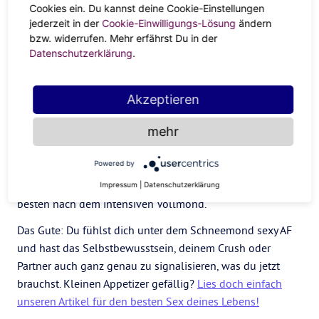
Cookies ein. Du kannst deine Cookie-Einstellungen
auch plötzlich gefühlstechnisch ausbrechen. Dein Boy-
jederzeit in der
Cookie-Einwilligungs-Lösung
ändern
oder Girlfriend textet die ganze Zeit mit jemand anderem?
bzw. widerrufen. Mehr erfährst Du in der
Kannst du gerade gar nicht ab!
Datenschutzerklärung
.
In deiner Family fragen schon wieder alle, wann du mal
fertig bist mit studieren, den Job wechselst, Kinder
Akzeptieren
bekommst? Mit der Vollmond-Magic zeigst du klare Kante
mehr
und verkündest deine Meinung. An sich gut so. Aber bleib
trotzdem fair und geh lieber noch mal in dich, bevor du
Powered by
deine
BFF
wegen einer falsch verstanden Message
anmeckerst. Frag lieber nach und such das Gespräch – am
Impressum
|
Datenschutzerklärung
besten nach dem intensiven Vollmond.
Das Gute: Du fühlst dich unter dem Schneemond sexy AF
und hast das Selbstbewusstsein, deinem Crush oder
Partner auch ganz genau zu signalisieren, was du jetzt
brauchst. Kleinen Appetizer gefällig?
Lies doch einfach
unseren Artikel für den besten Sex deines Lebens!