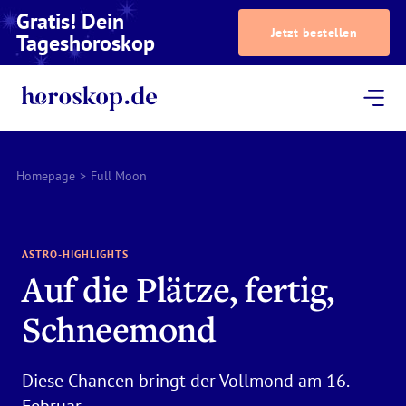
Gratis! Dein
Jetzt bestellen
Tageshoroskop
Dein Horoskop
Astrologie
Magazin
Podcast
AstroTV
Astrologen
Homepage
>
Full Moon
ASTRO-HIGHLIGHTS
Auf die Plätze, fertig,
Schneemond
Diese Chancen bringt der Vollmond am 16.
Februar