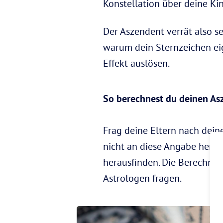
Konstellation über deine Ki
Der Aszendent verrät also s
warum dein Sternzeichen eig
Effekt auslösen.
So berechnest du deinen A
Frag deine Eltern nach dein
nicht an diese Angabe heran
herausfinden. Die Berechnu
Astrologen fragen.