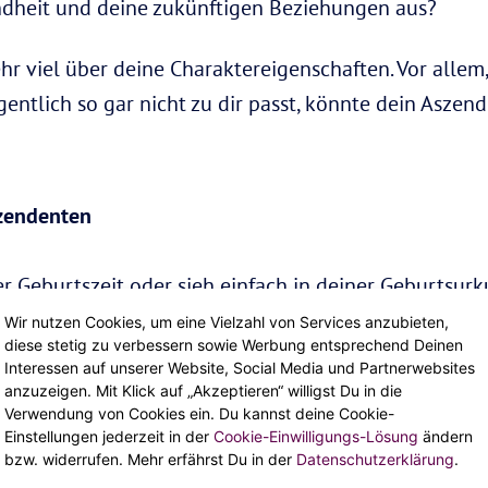
ndheit und deine zukünftigen Beziehungen aus?
ehr viel über deine Charaktereigenschaften. Vor alle
entlich so gar nicht zu dir passt, könnte dein Asze
szendenten
er Geburtszeit oder sieh einfach in deiner Geburtsu
? Dann kannst du dieses Detail über das Standesamt
Wir nutzen Cookies, um eine Vielzahl von Services anzubieten,
diese stetig zu verbessern sowie Werbung entsprechend Deinen
ng kannst du ganz gut mit einem Online Tool machen
Interessen auf unserer Website, Social Media und Partnerwebsites
anzuzeigen. Mit Klick auf „Akzeptieren“ willigst Du in die
Verwendung von Cookies ein. Du kannst deine Cookie-
Einstellungen jederzeit in der
Cookie-Einwilligungs-Lösung
ändern
bzw. widerrufen. Mehr erfährst Du in der
Datenschutzerklärung
.