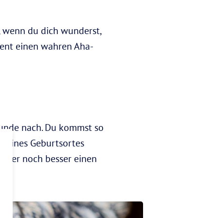
m, wenn du dich wunderst,
ndent einen wahren Aha-
rkunde nach. Du kommst so
 deines Geburtsortes
 oder noch besser einen