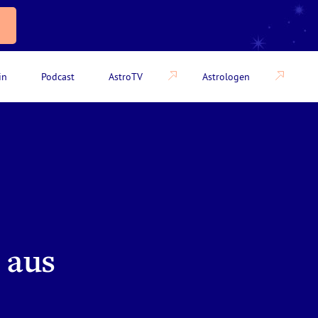
in
Podcast
AstroTV
Astrologen
 aus