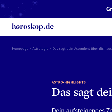
Gr
Homepage
>
Astrologie
>
Das sagt dein Aszendent über dich aus
ASTRO-HIGHLIGHTS
Das sagt de
Dein aufsteigendes Ze