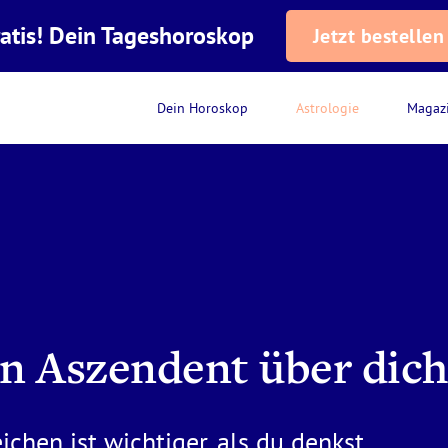
atis! Dein Tageshoroskop
Jetzt bestellen
Dein Horoskop
Astrologie
Magaz
in Aszendent über dich
ichen ist wichtiger, als du denkst