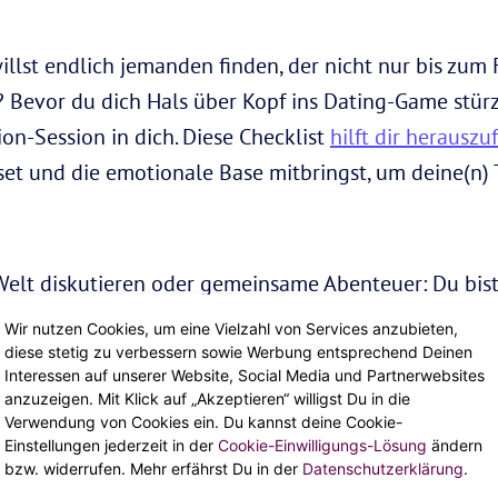
illst endlich jemanden finden, der nicht nur bis zum
t? Bevor du dich Hals über Kopf ins Dating-Game stürz
ion-Session in dich. Diese Checklist
hilft dir herauszu
dset und die emotionale Base mitbringst, um deine(n)
Welt diskutieren oder gemeinsame Abenteuer: Du bist
zulernen und echte Connections zu knüpfen.
Wir nutzen Cookies, um eine Vielzahl von Services anzubieten,
diese stetig zu verbessern sowie Werbung entsprechend Deinen
Hardcore-Ghosting: Hast du deine vergangenen, neg
Interessen auf unserer Website, Social Media und Partnerwebsites
anzuzeigen. Mit Klick auf „Akzeptieren“ willigst Du in die
ggern diese dich immer noch?
Verwendung von Cookies ein. Du kannst deine Cookie-
Einstellungen jederzeit in der
Cookie-Einwilligungs-Lösung
ändern
(ständig) an
deine(n) Ex
, letztes Situationship und Co
bzw. widerrufen. Mehr erfährst Du in der
Datenschutzerklärung
.
 und Herzen.