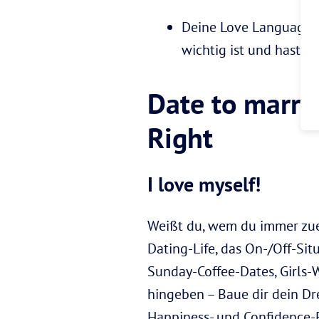
Deine Love Language, W
wichtig ist und hast 
Date to marry?
Right
I love myself!
Weißt du, wem du immer zuerst
Dating-Life, das On-/Off-Sit
Sunday-Coffee-Dates, Girls-
hingeben – Baue dir dein Dre
Happiness- und Confidence-