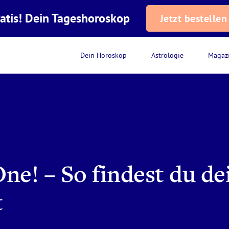
atis! Dein Tageshoroskop
Jetzt bestellen
Dein Horoskop
Astrologie
Magaz
One! – So findest du d
t