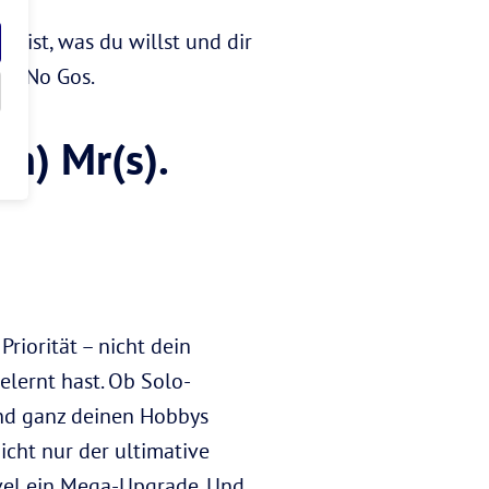
 bist, was du willst und dir
nd –No Gos.
(n) Mr(s).
Priorität – nicht dein
elernt hast. Ob Solo-
und ganz deinen Hobbys
icht nur der ultimative
evel ein Mega-Upgrade. Und