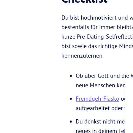
Du bist hochmotiviert und w
bestenfalls für immer bleib
kurze Pre-Dating-Selfreflect
bist sowie das richtige Min
kennenzulernen.
Ob über Gott und die 
neue Menschen kennen
Fremdgeh-Fiasko
oder 
aufgearbeitet oder tri
Du denkst nicht mehr 
neues in deinem Leben