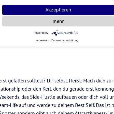
erte, Eigenarten, Life Goals und Co: Du weißt wer du
Akzeptieren
eine Checkliste im Kopf mit deinen TOP-Must Haves u
mehr
 – So angelst du dir deine
Powered by
Impressum
|
Datenschutzerklärung
 gefallen solltest? Dir selbst. Heißt: Mach dich zur 
uationship oder den Kerl, den du gerade erst kenneng
Weekends, das Side-Hustle aufbauen oder dich voll 
am-Life auf und werde zu deinem Best Self. Das ist n
Booster, sondern gibt auch deinem Attractiveness-L