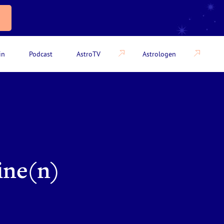
in
Podcast
AstroTV
Astrologen
eine(n)