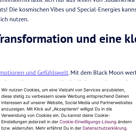
ts! Die kosmischen Vibes und Special-Energies kann
ich nutzen.
ransformation und eine kl
Emotionen und Gefühlswelt
. Mit dem Black Moon werf
ndes und setzen uns mal mit all den weniger coolen 
Wir nutzen Cookies, um eine Vielzahl von Services anzubieten,
rk
! Jetzt heißt es “Adios amigos!” zu alten Mustern,
diese stetig zu verbessern sowie Werbung entsprechend Deinen
hon viel zu lange mit dir rumschleppst. Während des 
Interessen auf unserer Website, Social Media und Partnerwebsites
anzuzeigen. Mit Klick auf „Akzeptieren“ willigst Du in die
ch dich bereit, um auf einer Welle der Gefühle zu surf
Verwendung von Cookies ein. Du kannst deine Cookie-
en kannst!
Einstellungen jederzeit in der
Cookie-Einwilligungs-Lösung
ändern
bzw. widerrufen. Mehr erfährst Du in der
Datenschutzerklärung
.