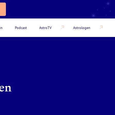
in
Podcast
AstroTV
Astrologen
nen