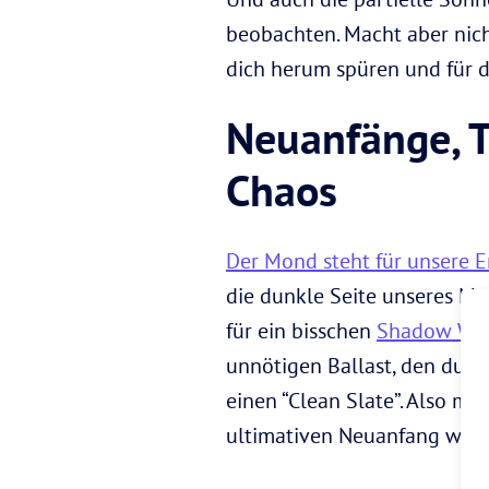
beobachten. Macht aber nich
dich herum spüren und für d
Neuanfänge, T
Chaos
Der Mond steht für unsere 
die dunkle Seite unseres Mo
für ein bisschen
Shadow Wo
unnötigen Ballast, den du sc
einen “Clean Slate”. Also ma
ultimativen Neuanfang wag