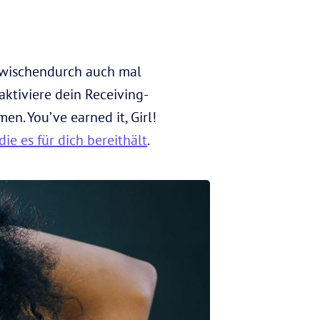
 zwischendurch auch mal
ktiviere dein Receiving-
en. You’ve earned it, Girl!
ie es für dich bereithält
.