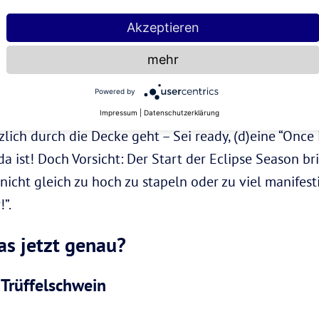
s verstärkt diese Energien und Vibes zusätzlich. Sie f
ufzubefördern, es ins super fancy Strahle-Glitzer-Out
Akzeptieren
 wirklich bist und was alles in dir steckt! Denn jede
mehr
Powered by
zu Ende und ein völlig neues beginnt. Der neue
Traum-
Impressum
|
Datenschutzerklärung
lich durch die Decke geht – Sei ready, (d)eine “Once 
da ist! Doch Vorsicht: Der Start der Eclipse Season b
nicht gleich zu hoch zu stapeln oder zu viel manifesti
”.
s jetzt genau?
 Trüffelschwein