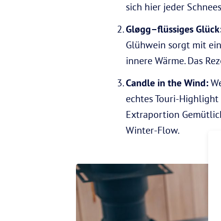
sich hier jeder Schnee
Gløgg
–
flüssiges Glück
Glühwein sorgt mit ei
innere Wärme. Das Reze
Candle in the Wind:
We
echtes Touri-Highligh
Extraportion Gemütlich
Winter-Flow.