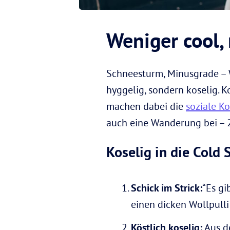
Weniger cool,
Schneesturm, Minusgrade – W
hyggelig, sondern koselig. 
machen dabei die
soziale 
auch eine Wanderung bei – 2
Koselig in die Cold
Schick im Strick:
“Es gi
einen dicken Wollpull
Köstlich koselig:
Aus de