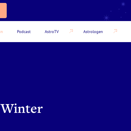
in
Podcast
AstroTV
Astrologen
n Winter