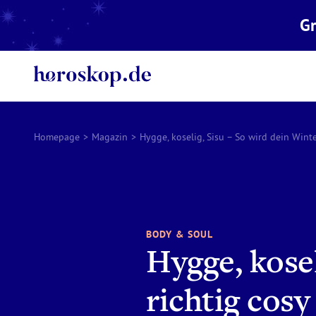
Gr
Homepage
>
Magazin
>
Hygge, koselig, Sisu – So wird dein Winte
BODY & SOUL
Hygge, kosel
richtig cosy