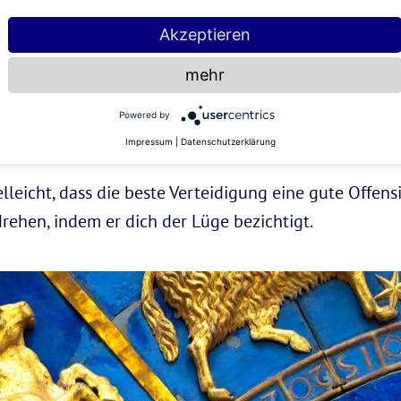
ch Auslassung zu lügen, anstatt eine glatte Lüge zu e
Akzeptieren
weichen, schnell das Thema wechselt, sich weigert, d
mehr
dann ist etwas im Busch.
Powered by
Impressum
|
Datenschutzerklärung
lleicht, dass die beste Verteidigung eine gute Offens
ehen, indem er dich der Lüge bezichtigt.