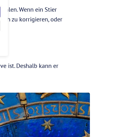
rzählen. Wenn ein Stier
ich zu korrigieren, oder
ive ist. Deshalb kann er