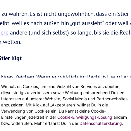
zu wahren. Es ist nicht ungewöhnlich, dass ein Stier
ibt, weil es nach außen hin „gut aussieht“ oder weil
iere
andere (und sich selbst) so lange, bis sie die Rea
n wollen.
tier lügt
kiges Zeichen. Wenn er wirklich im Recht ist, wird er 
 zum Beispiel beschuldigst, fremdzugehen, wird er di
Wir nutzen Cookies, um eine Vielzahl von Services anzubieten,
diese stetig zu verbessern sowie Werbung entsprechend Deinen
lst. Dadurch kann er seine Unschuld beweisen. Wenn e
Interessen auf unserer Website, Social Media und Partnerwebsites
nen solchen Beweis anzubieten.
anzuzeigen. Mit Klick auf „Akzeptieren“ willigst Du in die
Verwendung von Cookies ein. Du kannst deine Cookie-
Einstellungen jederzeit in der
Cookie-Einwilligungs-Lösung
ändern
bzw. widerrufen. Mehr erfährst Du in der
Datenschutzerklärung
.