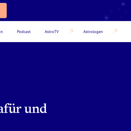
in
Podcast
AstroTV
Astrologen
afür und