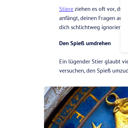
Stiere
ziehen es oft vor, dur
anfängt, deinen Fragen auszu
dich schlichtweg ignoriert, 
Den Spieß umdrehen
Ein lügender Stier glaubt vie
versuchen, den Spieß umzudr