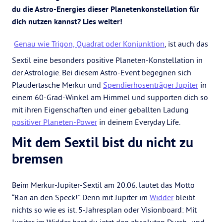
du die Astro-Energies dieser Planetenkonstellation für
dich nutzen kannst? Lies weiter!
Genau wie Trigon, Quadrat oder Konjunktion
, ist auch das
Sextil eine besonders positive Planeten-Konstellation in
der Astrologie. Bei diesem Astro-Event begegnen sich
Plaudertasche Merkur und
Spendierhosenträger Jupiter
in
einem 60-Grad-Winkel am Himmel und supporten dich so
mit ihren Eigenschaften und einer geballten Ladung
positiver Planeten-Power
in deinem Everyday Life.
Mit dem Sextil bist du nicht zu
bremsen
Beim Merkur-Jupiter-Sextil am 20.06. lautet das Motto
“Ran an den Speck!”. Denn mit Jupiter im
Widder
bleibt
nichts so wie es ist. 5-Jahresplan oder Visionboard: Mit