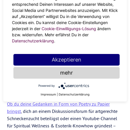
entsprechend Deinen Interessen auf unserer Website,
hinauszuwachsen.
Social Media und Partnerwebsites anzuzeigen. Mit Klick
Social Circle-Upgrade
auf „Akzeptieren“ willigst Du in die Verwendung von
Cookies ein. Du kannst deine Cookie-Einstellungen
jederzeit in der
Cookie-Einwilligungs-Lösung
ändern
Die Vibes dieser Astro-Konstellation machen dich und die
bzw. widerrufen. Mehr erfährst Du in der
Menschen um dich herum offener –
Socializing und
Datenschutzerklärung
.
tiefgründige Beziehungen
aufbauen, geht also jetzt
besonders gut. Ob Buchclub gründen, bei der Pilates-Class
im Gym jemanden anquatschen, mit der Kollegin mal
Akzeptieren
privat treffen oder bei einem Friendship-Speed-Dating
mehr
mitmachen – connecte dich während des Merkur-Jupiter-
Sextils mit ein paar coolen neuen Socken.
Powered by
Was denkst du gerade?
Impressum
|
Datenschutzerklärung
Ob du deine Gedanken in Form von Poetry zu Papier
bringst
, dich an einem Diskussionsforum für artgerechte
Schneckenzucht beteiligst oder einen Youtube-Channel
für Spiritual Wellness & Esoterik-Knowhow gründest –