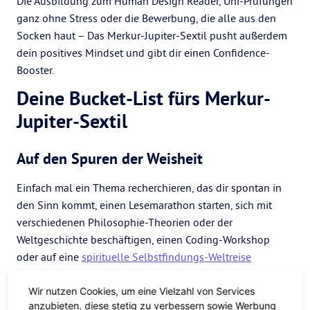
Die Ausbildung zum Human Design Reader, Uni-Prüfungen
ganz ohne Stress oder die Bewerbung, die alle aus den
Socken haut – Das Merkur-Jupiter-Sextil pusht außerdem
dein positives Mindset und gibt dir einen Confidence-
Booster.
Deine Bucket-List fürs Merkur-
Jupiter-Sextil
Auf den Spuren der Weisheit
Einfach mal ein Thema recherchieren, das dir spontan in
den Sinn kommt, einen Lesemarathon starten, sich mit
verschiedenen Philosophie-Theorien oder der
Weltgeschichte beschäftigen, einen Coding-Workshop
oder auf eine
spirituelle Selbstfindungs-Weltreise
aufbrechen – Mit dem merkur-Jupiter-Sextil ist die
perfekte Zeit, um neues Wissen und Erfahrungen zu
Wir nutzen Cookies, um eine Vielzahl von Services
anzubieten, diese stetig zu verbessern sowie Werbung
sammeln und über seinen eigenen Tellerrand