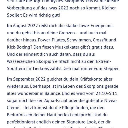
Self-Care die Top-Priority des Skorpions. Das ist die ideale
Vorbereitung auf das, was 2022 noch so kommt. Kleiner
Spoiler: Es wird richtig gut!
Im August 2022 reißt dich die starke Löwe-Energie mit
und du gehst bis an deine Grenzen – und auch mal
darüber hinaus. Power-Pilates, Schwimmen, Crossfit und
Kick-Boxing? Den fiesen Muskelkater gibt’s gratis dazu.
Und der erinnert dich auch daran, dass du als
Wasserzeichen Skorpion einfach nicht zu den Extrem-
Sportlern im Tierkreis zählst. Geh mal runter vom Stepper.
Im September 2022 gleichst du dein Kräftekonto aber
wieder aus. Überhaupt ist im Leben des Skorpions gerade
alles wunderbar in Balance. Und es wird vom 23.10.-5.11.
sogar noch besser: Aqua-Facial oder die gute alte Nivea-
Creme — Jetzt kannst du die Pflege finden, die den
Bedürfnissen deiner Haut perfekt entspricht. Und du
perfektionierst endlich deinen Signature Look, der dir