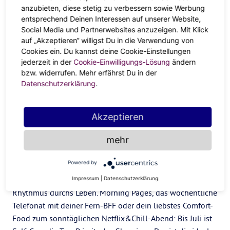
Im August 2022 gilt bei dir das Motto: Warum ändern, was
anzubieten, diese stetig zu verbessern sowie Werbung
sich bewährt hat? Zumal es dir als Skorpion viel Sicherheit
entsprechend Deinen Interessen auf unserer Website,
gibt, wenn du einen Plan hast. Bei dir läuft jetzt alles wie
Social Media und Partnerwebsites anzuzeigen. Mit Klick
auf „Akzeptieren“ willigst Du in die Verwendung von
am Schnürchen — Ob Einarbeiten deiner neuen Kollegin
Cookies ein. Du kannst deine Cookie-Einstellungen
oder der Projekt-Pitch vor dem Kunden. Vom 29.10.- 5.11.
jederzeit in der
Cookie-Einwilligungs-Lösung
ändern
kannst du dich auf einen absoluten Steilflug vorbereiten.
bzw. widerrufen. Mehr erfährst Du in der
Mit Merkur geht die Success-Story in 2022 gleich weiter.
Datenschutzerklärung
.
Für dich gibt’s jetzt keine Probleme, nur Lösungen. Du
drehst noch mal richtig auf und rockst den Laden notfalls
Akzeptieren
auch im Alleingang.
Wellness
mehr
Powered by
Mit Jupiter startet der Skorpion richtig gut ins neue Jahr
2022! Du tanzt 2022 nach deinem ganz eigenen
Impressum
|
Datenschutzerklärung
Rhythmus durchs Leben. Morning Pages, das wöchentliche
Telefonat mit deiner Fern-BFF oder dein liebstes Comfort-
Food zum sonntäglichen Netflix&Chill-Abend: Bis Juli ist