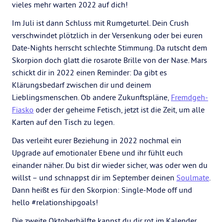
vieles mehr warten 2022 auf dich!
Im Juli ist dann Schluss mit Rumgeturtel. Dein Crush
verschwindet plötzlich in der Versenkung oder bei euren
Date-Nights herrscht schlechte Stimmung. Da rutscht dem
Skorpion doch glatt die rosarote Brille von der Nase. Mars
schickt dir in 2022 einen Reminder: Da gibt es
Klärungsbedarf zwischen dir und deinem
Lieblingsmenschen. Ob andere Zukunftspläne,
Fremdgeh-
Fiasko
oder der geheime Fetisch, jetzt ist die Zeit, um alle
Karten auf den Tisch zu legen.
Das verleiht eurer Beziehung in 2022 nochmal ein
Upgrade auf emotionaler Ebene und ihr fühlt euch
einander näher. Du bist dir wieder sicher, was oder wen du
willst – und schnappst dir im September deinen
Soulmate
.
Dann heißt es für den Skorpion: Single-Mode off und
hello #relationshipgoals!
Die zweite Oktoberhälfte kannst du dir rot im Kalender