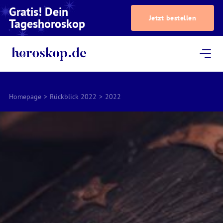
Gratis! Dein
Jetzt bestellen
Tageshoroskop
Dein Horoskop
Astrologie
Magazin
Podcast
AstroTV
Astrologen
Homepage
>
Rückblick 2022
>
2022