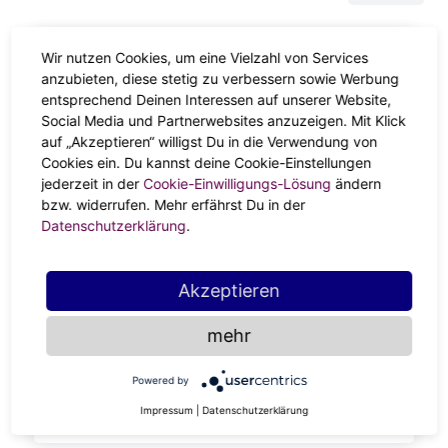
Wir nutzen Cookies, um eine Vielzahl von Services
anzubieten, diese stetig zu verbessern sowie Werbung
entsprechend Deinen Interessen auf unserer Website,
Social Media und Partnerwebsites anzuzeigen. Mit Klick
auf „Akzeptieren“ willigst Du in die Verwendung von
Cookies ein. Du kannst deine Cookie-Einstellungen
jederzeit in der
Cookie-Einwilligungs-Lösung
ändern
bzw. widerrufen. Mehr erfährst Du in der
Datenschutzerklärung
.
Diana Kerscher
5.0
Akzeptieren
Lebe deine Zukunft mit Leichtigkeit! Mit
Coaching-Skills, Hellsicht und den Karten zeigt
mehr
dir Diana, was in dir steckt.
Powered by
PROFIL ANSEHEN
Impressum
|
Datenschutzerklärung