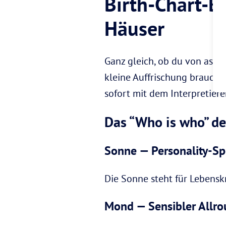
Birth-Chart-B
Häuser
Ganz gleich, ob du von astr
kleine Auffrischung brauchst
sofort mit dem Interpretier
Das “Who is who” de
Sonne — Personality-Spe
Die Sonne steht für Lebenskr
Mond — Sensibler Allro