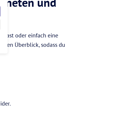
laneten und
 hast oder einfach eine
ötigen Überblick, sodass du
ider.