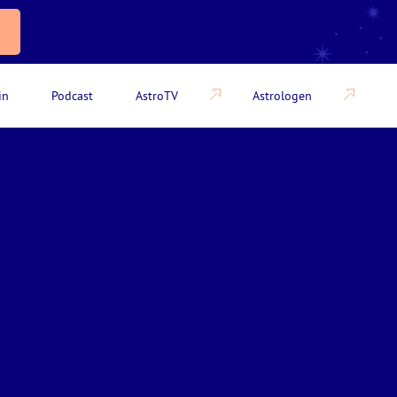
in
Podcast
AstroTV
Astrologen