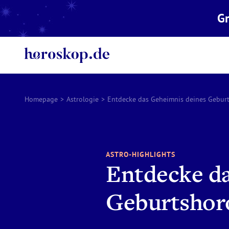
Gr
Homepage
>
Astrologie
>
Entdecke das Geheimnis deines Gebur
ASTRO-HIGHLIGHTS
Entdecke d
Geburtshor