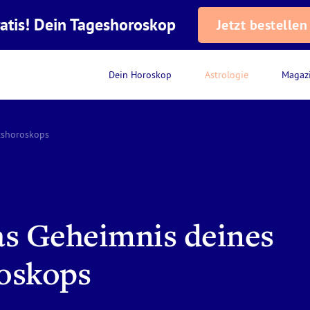
atis! Dein Tageshoroskop
Jetzt bestellen
Dein Horoskop
Astrologie
Magaz
tshoroskops
as Geheimnis deines
oskops