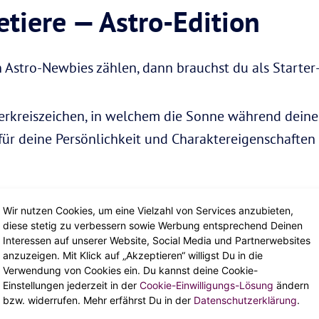
etiere — Astro-Edition
 Astro-Newbies zählen, dann brauchst du als Starter-K
rkreiszeichen, in welchem die Sonne während deiner 
 für deine Persönlichkeit und Charaktereigenschaften
 deine emotionale Seite. Es beschreibt, was du brauch
Wir nutzen Cookies, um eine Vielzahl von Services anzubieten,
fühlen.
diese stetig zu verbessern sowie Werbung entsprechend Deinen
Interessen auf unserer Website, Social Media und Partnerwebsites
kreiszeichen, welches bei deiner Geburt am Horizont a
anzuzeigen. Mit Klick auf „Akzeptieren“ willigst Du in die
h andere sehen.
Verwendung von Cookies ein. Du kannst deine Cookie-
Einstellungen jederzeit in der
Cookie-Einwilligungs-Lösung
ändern
bzw. widerrufen. Mehr erfährst Du in der
Datenschutzerklärung
.