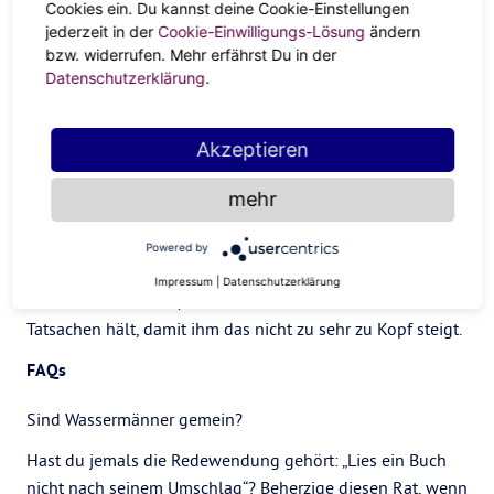
Cookies ein. Du kannst deine Cookie-Einstellungen
Die erste Eigenschaft eines jeden Wassermanns ist seine
jederzeit in der
Cookie-Einwilligungs-Lösung
ändern
rationale Denkweise. Wenn du einen ehrlichen Rat
bzw. widerrufen. Mehr erfährst Du in der
Datenschutzerklärung
.
brauchst, wende dich an einen Wassermann.
Wassermänner sind auch dafür bekannt, dass sie
Akzeptieren
optimistisch sind – ihre „Kann-Einstellung“ bringt sie in
Räume, für die sie vielleicht nicht qualifiziert sind, aber sie
mehr
beweisen ihren Wert ohne Probleme.
Der eingebildete Wassermann versteht, dass sein Verstand
Powered by
und seine Vernunft gefragte Eigenschaften sind, aber man
Impressum
|
Datenschutzerklärung
sollte darauf achten, dass man ihn auf dem Boden der
Tatsachen hält, damit ihm das nicht zu sehr zu Kopf steigt.
FAQs
Sind Wassermänner gemein?
Hast du jemals die Redewendung gehört: „Lies ein Buch
nicht nach seinem Umschlag“? Beherzige diesen Rat, wenn