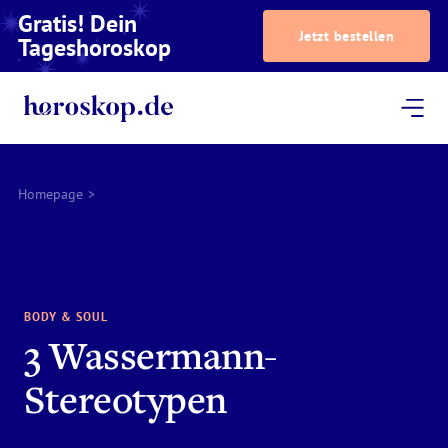
Gratis! Dein
Jetzt bestellen
Tageshoroskop
Dein Horoskop
Astrologie
Magazin
Podcast
AstroTV
Astrologen
Homepage
>
BODY & SOUL
3 Wassermann-
Stereotypen