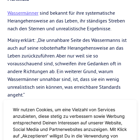
Wassermänner
sind bekannt für ihre systematische
Herangehensweise an das Leben, ihr ständiges Streben
nach den Sternen und unrealistische Ergebnisse.
Maisy erklärt: „Die unnahbare Seite des Wassermanns ist
auch auf seine roboterhafte Herangehensweise an das
Leben zurückzuführen. Aber nur weil sie so
vorausschauend sind, schweifen ihre Gedanken oft in
andere Richtungen ab. Ein weiterer Grund, warum
Wassermänner unnahbar sind, ist, dass sie ein wenig
unrealistisch sein können, was erreichbare Standards
angeht.“
Jeder Wassermann glaubt, dass er alles tun kann, was er
Wir nutzen Cookies, um eine Vielzahl von Services
sich vornimmt – wenn er genug Rationalität hinter seiner
anzubieten, diese stetig zu verbessern sowie Werbung
Entscheidung hat, kann er das vielleicht auch!
entsprechend Deinen Interessen auf unserer Website,
Social Media und Partnerwebsites anzuzeigen. Mit Klick
Eigenschaften
auf „Akzeptieren“ willigst Du in die Verwendung von