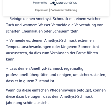
– Bewahre deinen Amethyst-Schmuck getrennt von
Powered by
anderen Edelsteinen auf, um Kratzer zu vermeiden.
Impressum
|
Datenschutzerklärung
– Reinige deinen Amethyst-Schmuck mit einem weichen
Tuch und warmem Wasser. Vermeide die Verwendung von
scharfen Chemikalien oder Scheuermitteln.
– Vermeide es, deinen Amethyst-Schmuck extremen
Temperaturschwankungen oder längerem Sonnenlicht
auszusetzen, da dies zum Verblassen der Farbe führen
kann.
– Lass deinen Amethyst-Schmuck regelmäßig
professionell überprüfen und reinigen, um sicherzustellen,
dass er in gutem Zustand ist.
Wenn du diese einfachen Pflegehinweise befolgst, können
diese dazu beitragen, dass dein Amethyst-Schmuck
jahrelang schön aussieht.