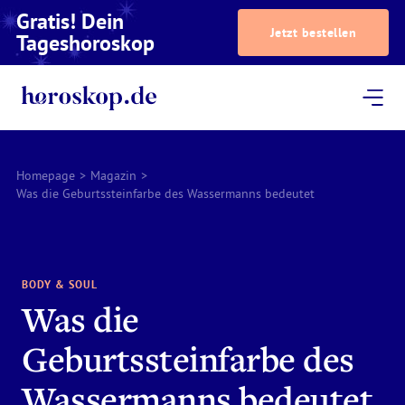
Gratis! Dein
Jetzt bestellen
Tageshoroskop
Dein Horoskop
Astrologie
Magazin
Podcast
AstroTV
Astrologen
Homepage
>
Magazin
>
Was die Geburtssteinfarbe des Wassermanns bedeutet
BODY & SOUL
Was die
Geburtssteinfarbe des
Wassermanns bedeutet