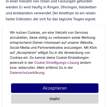
in einer Vielzahl von Stilen und Fassungen gefunden
werden. Er wird häufig in Ringen, Ohrringen, Halsketten
und Armbändern verwendet. Der Amethyst ist ein relativ
harter Edelstein, der sich für das tägliche Tragen eignet.
Wenn du im Sternzeichen des
Wassermanns
geboren bist
Wir nutzen Cookies, um eine Vielzahl von Services
und den Amethyst in deine Garderobe integrieren
anzubieten, diese stetig zu verbessern sowie Werbung
möchtest, gibt es viele Möglichkeiten, dies zu tun. Ein
entsprechend Deinen Interessen auf unserer Website,
schlichter Amethyst-Anhänger oder ein Paar Ohrringe sind
Social Media und Partnerwebsites anzuzeigen. Mit Klick
eine schöne und unaufdringliche Ergänzung für jedes
auf „Akzeptieren“ willigst Du in die Verwendung von
Outfit. Alternativ kann ein auffälliger Amethystring oder ein
Cookies ein. Du kannst deine Cookie-Einstellungen
jederzeit in der
Cookie-Einwilligungs-Lösung
ändern
Amethystarmband ein Statement setzen und deinem Look
bzw. widerrufen. Mehr erfährst Du in der
einen Farbakzent verleihen.
Datenschutzerklärung
.
Pflege von Amethysten
Akzeptieren
Wie alle Edelsteine benötigt auch der Amethyst eine
gewisse Pflege, um seine Schönheit zu erhalten. Hier sind
mehr
ein paar Tipps für die Pflege deines Amethyst-Schmucks: