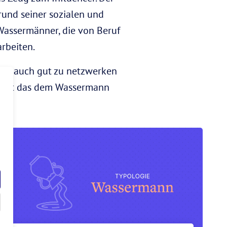
rund seiner sozialen und
 Wassermänner, die von Beruf
arbeiten.
Art auch gut zu netzwerken
öffnet das dem Wassermann