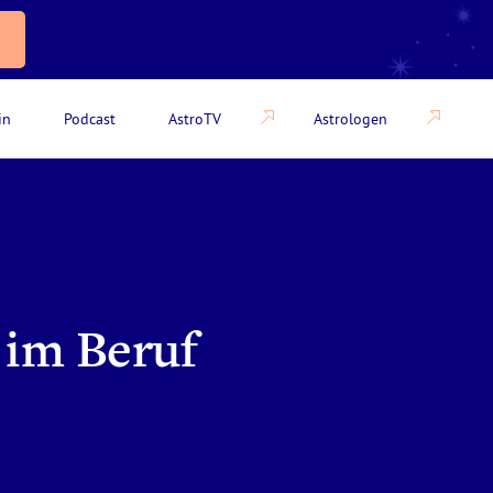
in
Podcast
AstroTV
Astrologen
im Beruf