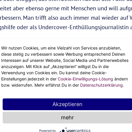
eitet aber ebenso gerne mit Menschen und will aufg
erbessern. Man trifft also auch immer mal wieder auf
ingshilfe oder als Undercover-Enthüllungsjournalistin 
n weiß durch seine charismatische und freundliche 
Wir nutzen Cookies, um eine Vielzahl von Services anzubieten,
knüpfen. Neben seiner Zielstrebigkeit und Neugier 
diese stetig zu verbessern sowie Werbung entsprechend Deinen
arriere.
Interessen auf unserer Website, Social Media und Partnerwebsites
anzuzeigen. Mit Klick auf „Akzeptieren“ willigst Du in die
Verwendung von Cookies ein. Du kannst deine Cookie-
Einstellungen jederzeit in der
Cookie-Einwilligungs-Lösung
ändern
bzw. widerrufen. Mehr erfährst Du in der
Datenschutzerklärung
.
Akzeptieren
mehr
Powered by