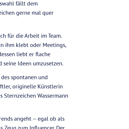
fswahl fällt dem
zeichen gerne mal quer
h für die Arbeit im Team.
an ihm klebt oder Meetings,
essen liebt er flache
nd seine Ideen umzusetzen.
in des spontanen und
ler, originelle Künstlerin
das Sternzeichen Wassermann
rends angeht — egal ob als
as Zeug zum Influencer. Der