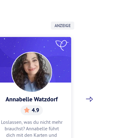
ANZEIGE
Annabelle Watzdorf
Gracia Sch
4.9
5.
Loslassen, was du nicht mehr
Gracia hilft dir, w
brauchst? Annabelle führt
Mitte zu finden u
dich mit den Karten und
zu feiern. Lass