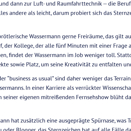
 und dann zur Luft- und Raumfahrttechnik — die Beru
es andere als leicht, darum probiert sich das Stern
rötlerische Wassermann gerne Freiräume, das gilt auc
, der Kollege, der alle fünf Minuten mit einer Frage 
en, findet der Wassermann im Job weniger toll. Stattd
ekte sowie Platz, um seine Kreativität zu entfalten u
der “business as usual” sind daher weniger das Terra
rmanns. In einer Karriere als verrückter Wissenschaft
 in seiner eigenen mitreißenden Fernsehshow blüht 
mann hat zusätzlich eine ausgeprägte Spürnase, was T
 oder Blogger, das Sternzeichen hat auf alle Fälle d