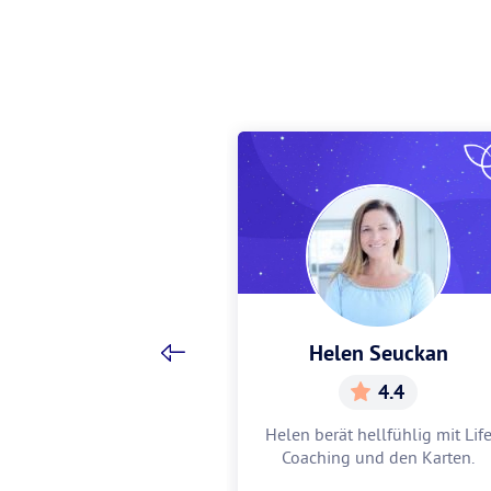
Zimmermann
Helen Seuckan
4.9
4.4
ie Liebe für dich
Helen berät hellfühlig mit Lif
cher Job passt zu
Coaching und den Karten.
gin Anita gestaltet