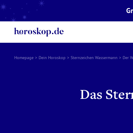
Gr
Homepage
>
Dein Horoskop
>
Sternzeichen Wassermann
>
Der W
Das Ste