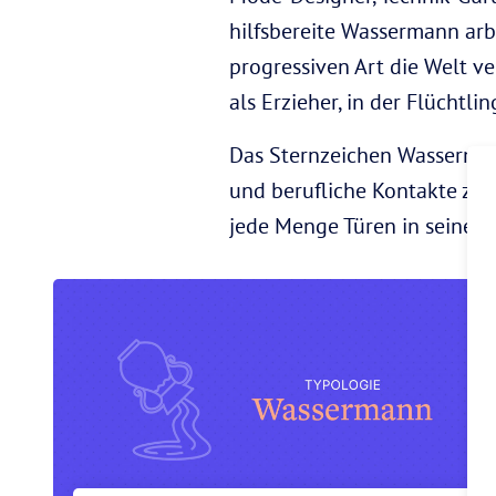
hilfsbereite Wassermann arb
progressiven Art die Welt v
als Erzieher, in der Flüchtl
Das Sternzeichen Wasserman
und berufliche Kontakte zu 
jede Menge Türen in seiner K