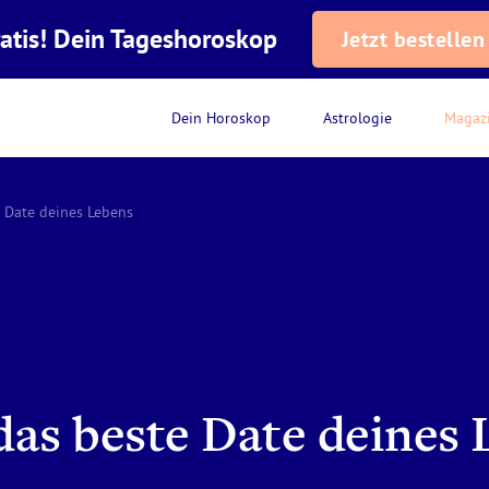
atis! Dein Tageshoroskop
Jetzt bestellen
Dein Horoskop
Astrologie
Magaz
e Date deines Lebens
 das beste Date deines