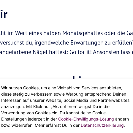
ir
tfit im Wert eines halben Monatsgehaltes oder die 
 versuchst du, irgendwelche Erwartungen zu erfülle
angefarbene Nägel hattest: Go for it! Ansonsten lass
 Neues auszuprobieren
Wir nutzen Cookies, um eine Vielzahl von Services anzubieten,
diese stetig zu verbessern sowie Werbung entsprechend Deinen
t, wo du schon lange hinwolltest? Super! Verabredet 
Interessen auf unserer Website, Social Media und Partnerwebsites
anzuzeigen. Mit Klick auf „Akzeptieren“ willigst Du in die
bt ihr gleich ein gemeinsames Erlebnis, über das ih
Verwendung von Cookies ein. Du kannst deine Cookie-
elleicht alles begann …
Einstellungen jederzeit in der
Cookie-Einwilligungs-Lösung
ändern
bzw. widerrufen. Mehr erfährst Du in der
Datenschutzerklärung
.