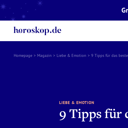
Gr
Homepage
>
Magazin
>
Liebe & Emotion
>
9 Tipps für das best
LIEBE & EMOTION
9 Tipps für