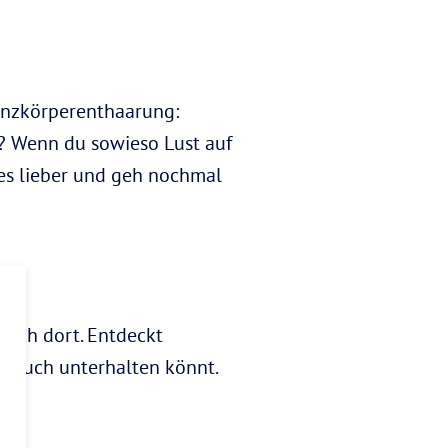
Ganzkörperenthaarung:
n? Wenn du sowieso Lust auf
 es lieber und geh nochmal
euch dort. Entdeckt
r euch unterhalten könnt.