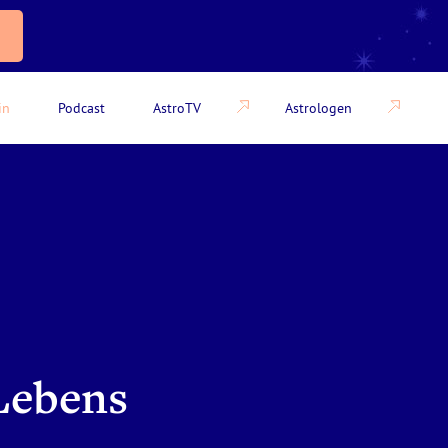
in
Podcast
AstroTV
Astrologen
 Lebens