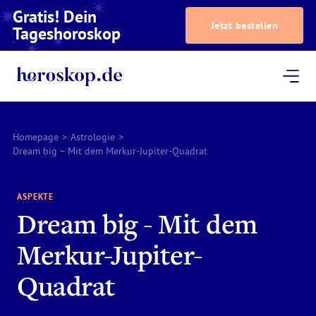
Gratis! Dein
Jetzt bestellen
Tageshoroskop
Dein Horoskop
Astrologie
Magazin
Podcast
AstroTV
Astrologen
Homepage
>
Astrologie
>
Dream big – Mit dem Merkur-Jupiter-Quadrat
ASPEKTE
Dream big - Mit dem
Merkur-Jupiter-
Quadrat