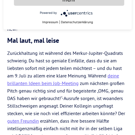
vielleicht reicht auch erstmal das Tiny House auf einem
schönen, grünen Spot.
Sammelt eure Träume
und
Powered by
überlegt, was machbar ist. Und dann: Let´s start something
Impressum
|
Datenschutzerklärung
new!
Mal laut, mal leise
Zurückhaltung ist während des Merkur-Jupiter-Quadrats
schwierig. Du hast so geniale Einfälle, dass du sie am
liebsten sofort mit jedem teilen möchtest – und du hast
am 9. Juli zu allem eine klare Meinung. Während
deine
brillanten Ideen beim Job-Meeting
zum nächsten großen
Pitch genau richtig sind und für begeisterte „OMG, genau
DAS haben wir gebraucht!“-Ausrufe sorgen, ist woanders
Stillschweigen angesagt. Deiner Kollegin ungefragt
stecken, wie sie noch viel effizienter arbeiten könnte? Der
guten Freundin
erzählen, dass ihre bessere Hälfte
intelligenzmäßig einfach nicht mit ihr in der selben Liga