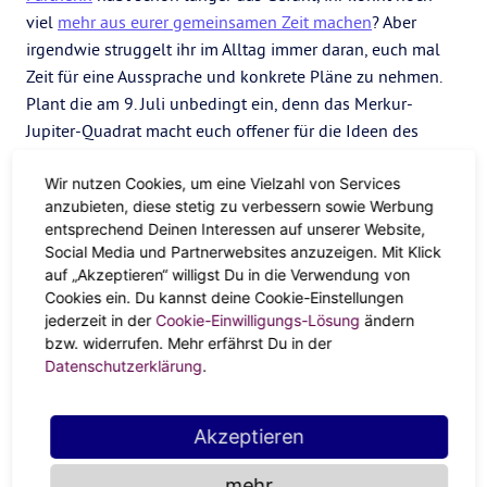
viel
mehr aus eurer gemeinsamen Zeit machen
? Aber
irgendwie struggelt ihr im Alltag immer daran, euch mal
Zeit für eine Aussprache und konkrete Pläne zu nehmen.
Plant die am 9. Juli unbedingt ein, denn das Merkur-
Jupiter-Quadrat macht euch offener für die Ideen des
anderen. Mit Merkur fällt das Reden leichter und Jupiter
Wir nutzen Cookies, um eine Vielzahl von Services
sorgt für die Extraportion Happiness. Da ist das
anzubieten, diese stetig zu verbessern sowie Werbung
gemeinsame Luftschlösser bauen fast schon ein
entsprechend Deinen Interessen auf unserer Website,
Selbstläufer. Also fragt euch:
Social Media und Partnerwebsites anzuzeigen. Mit Klick
auf „Akzeptieren“ willigst Du in die Verwendung von
Was wünschst du dir in der Beziehung?
Cookies ein. Du kannst deine Cookie-Einstellungen
jederzeit in der
Cookie-Einwilligungs-Lösung
ändern
Wo siehst du uns in 2 Jahren?
bzw. widerrufen. Mehr erfährst Du in der
Datenschutzerklärung
.
Welche Pläne wollen wir gemeinsam umsetzen?
Passt auf, dass ihr nicht gleich übertreibt. Einmal
Akzeptieren
zusammen barfuß um die Welt wandern, Schulen in
Tansania bauen, ein Stelzenhaus an der Atlantikküste –
mehr