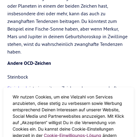
oder Planeten in einem der beiden Zeichen hast,
insbesondere drei oder mehr, kann das auch zu
zwanghaften Tendenzen beitragen. Du könntest zum
Beispiel eine Fische-Sonne haben, aber wenn Merkur,
Mars und Jupiter in deinem Geburtshoroskop in Zwillinge
stehen, wirst du wahrscheinlich zwanghafte Tendenzen
haben.
Andere OCD-Zeichen
Steinbock
Steinbock
ist ein weiteres Zeichen, das zu zwanghaftem
Verhalten neigen kann, sagt Donelson.
Wir nutzen Cookies, um eine Vielzahl von Services
anzubieten, diese stetig zu verbessern sowie Werbung
„Steinbock wird von
Saturn
regiert, der für harte Arbeit und
entsprechend Deinen Interessen auf unserer Website,
den Ruf zuständig ist“, sagt sie. „Die Steinbock-Energie
Social Media und Partnerwebsites anzuzeigen. Mit Klick
kann dazu führen, dass du von der Arbeit, dem Erfolg und
auf „Akzeptieren“ willigst Du in die Verwendung von
Cookies ein. Du kannst deine Cookie-Einstellungen
deinen Leistungen besessen bist. Wenn diese Energie
jederzeit in der
Cookie-Einwilligungs-Lösung
ändern