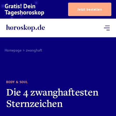
Gratis! Dein
Jetzt bestellen
Tageshoroskop
Dein Horoskop
Astrologie
Magazin
Podcast
AstroTV
Astrologen
Homepage
>
zwanghaft
BODY & SOUL
Die 4 zwanghaftesten
Sternzeichen