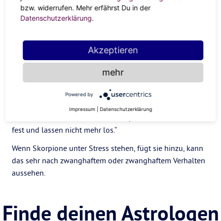
überaktiviert wird, kann sie sich in zwanghaftem Verhalten
bzw. widerrufen. Mehr erfährst Du in der
äußern.
Datenschutzerklärung
.
Skorpion
Das super leidenschaftliche, fixe Wasserzeichen ist dafür
Akzeptieren
bekannt, dass es tief in die Materie eintaucht, sehr tief.
mehr
„Sie stürzen sich kopfüber in ihre Interessen, sagt
Donelson über
Skorpione
. „Wenn etwas oder jemand ihre
Powered by
Aufmerksamkeit erregt hat, können sie sich darauf fixieren
Impressum
|
Datenschutzerklärung
und alles andere ausblenden. Skorpione halten sich daran
fest und lassen nicht mehr los.“
Wenn Skorpione unter Stress stehen, fügt sie hinzu, kann
das sehr nach zwanghaftem oder zwanghaftem Verhalten
aussehen.
Finde deinen Astrologen