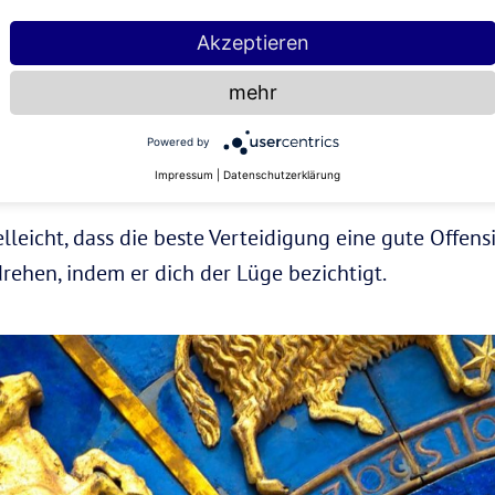
ch Auslassung zu lügen, anstatt eine glatte Lüge zu e
Akzeptieren
weichen, schnell das Thema wechselt, sich weigert, d
mehr
dann ist etwas im Busch.
Powered by
Impressum
|
Datenschutzerklärung
lleicht, dass die beste Verteidigung eine gute Offens
ehen, indem er dich der Lüge bezichtigt.