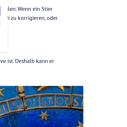
rzählen. Wenn ein Stier
ich zu korrigieren, oder
ive ist. Deshalb kann er