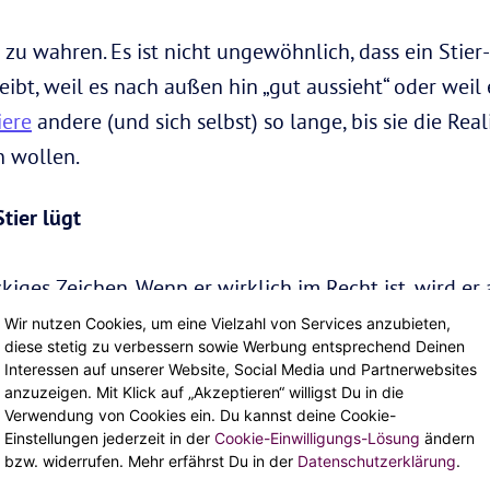
zu wahren. Es ist nicht ungewöhnlich, dass ein Stier
ibt, weil es nach außen hin „gut aussieht“ oder weil
iere
andere (und sich selbst) so lange, bis sie die Rea
n wollen.
tier lügt
kiges Zeichen. Wenn er wirklich im Recht ist, wird er 
 zum Beispiel beschuldigst, fremdzugehen, wird er di
Wir nutzen Cookies, um eine Vielzahl von Services anzubieten,
diese stetig zu verbessern sowie Werbung entsprechend Deinen
lst. Dadurch kann er seine Unschuld beweisen. Wenn e
Interessen auf unserer Website, Social Media und Partnerwebsites
nen solchen Beweis anzubieten.
anzuzeigen. Mit Klick auf „Akzeptieren“ willigst Du in die
Verwendung von Cookies ein. Du kannst deine Cookie-
Einstellungen jederzeit in der
Cookie-Einwilligungs-Lösung
ändern
bzw. widerrufen. Mehr erfährst Du in der
Datenschutzerklärung
.