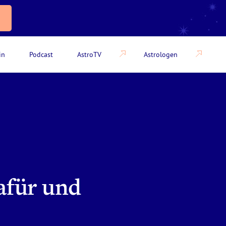
in
Podcast
AstroTV
Astrologen
afür und