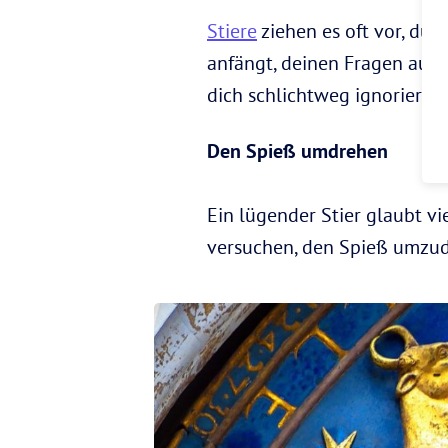
Stiere
ziehen es oft vor, dur
anfängt, deinen Fragen auszu
dich schlichtweg ignoriert, 
Den Spieß umdrehen
Ein lügender Stier glaubt vie
versuchen, den Spieß umzudr