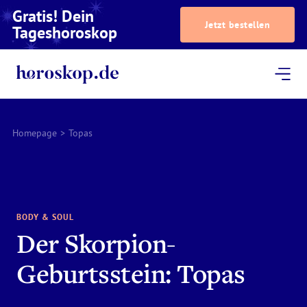
Gratis! Dein
Jetzt bestellen
Tageshoroskop
Dein Horoskop
Astrologie
Magazin
Podcast
AstroTV
Astrologen
Homepage
>
Topas
BODY & SOUL
Der Skorpion-
Geburtsstein: Topas