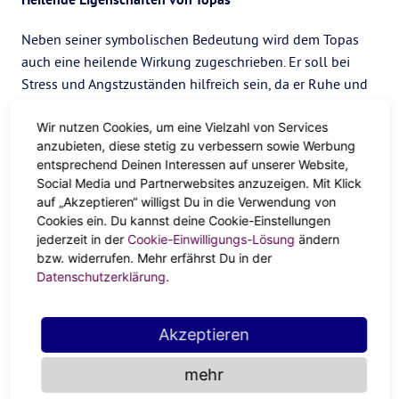
Neben seiner symbolischen Bedeutung wird dem Topas
auch eine heilende Wirkung zugeschrieben. Er soll bei
Stress und Angstzuständen hilfreich sein, da er Ruhe und
Ausgeglichenheit in Körper und
Geist
bringen soll. Topas
soll auch bei Problemen mit dem Hals und der
Wir nutzen Cookies, um eine Vielzahl von Services
anzubieten, diese stetig zu verbessern sowie Werbung
Schilddrüse helfen und das Immunsystem stärken.
entsprechend Deinen Interessen auf unserer Website,
Topas tragen
Social Media und Partnerwebsites anzuzeigen. Mit Klick
auf „Akzeptieren“ willigst Du in die Verwendung von
Cookies ein. Du kannst deine Cookie-Einstellungen
Topas ist ein wunderschöner und vielseitiger Edelstein,
jederzeit in der
Cookie-Einwilligungs-Lösung
ändern
der in einer Vielzahl von Fassungen und Stilen getragen
bzw. widerrufen. Mehr erfährst Du in der
werden kann. Besonders atemberaubend sieht er aus,
Datenschutzerklärung
.
wenn er in Gold oder Silber gefasst und mit Diamanten
gepaart ist. Ob du dich für einen einfachen Solitärring oder
Akzeptieren
einen aufwändigeren Anhänger entscheidest, Topas
verleiht jedem Outfit einen Hauch von Eleganz und
mehr
Bedeutung.