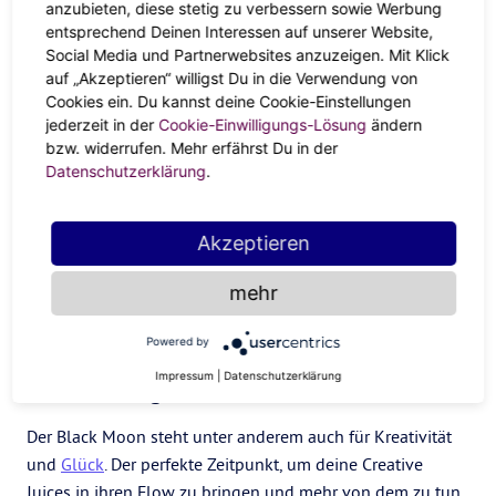
Was und wer sorgt für eine Extra-Ladung Higher
anzubieten, diese stetig zu verbessern sowie Werbung
Vibrations und Glücksgefühle bei dir?
entsprechend Deinen Interessen auf unserer Website,
Social Media und Partnerwebsites anzuzeigen. Mit Klick
Was darf gehen, damit du bereit für einen Neustart
auf „Akzeptieren“ willigst Du in die Verwendung von
bist?
Cookies ein. Du kannst deine Cookie-Einstellungen
jederzeit in der
Cookie-Einwilligungs-Lösung
ändern
Was hast du bisher schon alles erreicht, auf das du
bzw. widerrufen. Mehr erfährst Du in der
stolz und wofür du dankbar sein kannst?
Datenschutzerklärung
.
Was sind deine TOP-3 Goals und Intentionen für den
kommenden Monat? Was davon bringt dich auch auf
Akzeptieren
deiner Selfgrowth-Journey weiter?
mehr
Was hilft dir oder kannst du tun, um dich
selbstbewusst, stark und wertvoll zu fühlen?
Powered by
Impressum
|
Datenschutzerklärung
Wofür schlägt dein Herz?
Der Black Moon steht unter anderem auch für Kreativität
und
Glück
. Der perfekte Zeitpunkt, um deine Creative
Juices in ihren Flow zu bringen und mehr von dem zu tun,