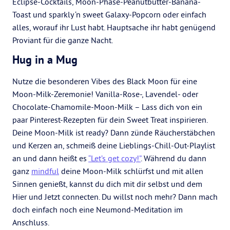
Eclipse-Cocktails, Moon-Phase-Peanutbutter-Banana-
Toast und sparkly ‘n sweet Galaxy-Popcorn oder einfach
alles, worauf ihr Lust habt. Hauptsache ihr habt genügend
Proviant für die ganze Nacht.
Hug in a Mug
Nutze die besonderen Vibes des Black Moon für eine
Moon-Milk-Zeremonie! Vanilla-Rose-, Lavendel- oder
Chocolate-Chamomile-Moon-Milk – Lass dich von ein
paar Pinterest-Rezepten für dein Sweet Treat inspirieren.
Deine Moon-Milk ist ready? Dann zünde Räucherstäbchen
und Kerzen an, schmeiß deine Lieblings-Chill-Out-Playlist
an und dann heißt es
“Let’s get cozy!”
. Während du dann
ganz
mindful
deine Moon-Milk schlürfst und mit allen
Sinnen genießt, kannst du dich mit dir selbst und dem
Hier und Jetzt connecten. Du willst noch mehr? Dann mach
doch einfach noch eine Neumond-Meditation im
Anschluss.