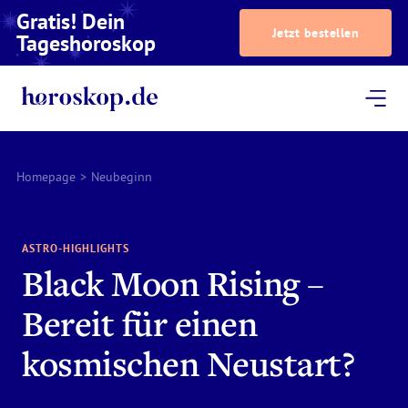
Gratis! Dein
Jetzt bestellen
Tageshoroskop
Dein Horoskop
Astrologie
Magazin
Podcast
AstroTV
Astrologen
Homepage
>
Neubeginn
ASTRO-HIGHLIGHTS
Black Moon Rising –
Bereit für einen
kosmischen Neustart?