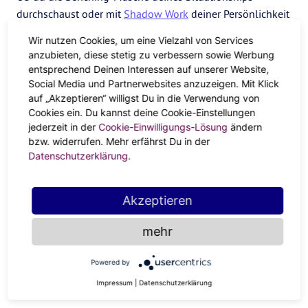
durchschaust oder mit
Shadow Work
deiner Persönlichkeit
auf den Grund gehst, mit der tiefgründigen Spürnase
Wir nutzen Cookies, um eine Vielzahl von Services
Pluto hast du jetzt den absoluten Durchblick. Extra-
anzubieten, diese stetig zu verbessern sowie Werbung
Benefits im neuen Job absahnen oder der 10-Prozent-
entsprechend Deinen Interessen auf unserer Website,
Spar-Deal bei deinem Lieblings-Coffeeshop — Nachdem
Social Media und Partnerwebsites anzuzeigen. Mit Klick
auf „Akzeptieren“ willigst Du in die Verwendung von
du alles ganz genau unter die Lupe genommen hast,
Cookies ein. Du kannst deine Cookie-Einstellungen
handelst du das Beste aus jeder Situation für dich raus.
jederzeit in der
Cookie-Einwilligungs-Lösung
ändern
Wissen ist Macht
bzw. widerrufen. Mehr erfährst Du in der
Datenschutzerklärung
.
Netflix-Doku-Binge, in der Bücherei stöbern und einen
Jahresvorrat an Lektüre über Froschkunde ausleihen,
Akzeptieren
Parfum-Workshop, Weiterbildung im Job oder ein neues
Hobby ausprobieren — schick dein Köpfchen während
mehr
dieses Merkur-Pluto-Sextils zum Gehirnjogging!
Deinen
Horizont mit Neuem zu erweitern
, sorgt jetzt für die
Powered by
ultimative Dosis an Happiness — und eröffnet dir neue
Impressum
|
Datenschutzerklärung
Türen und Möglichkeiten.