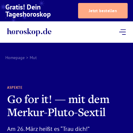
Gratis! Dein
Jetzt bestellen
Tageshoroskop
Dein Horoskop
Astrologie
Magazin
Podcast
AstroTV
Astrologen
Homepage
>
Mut
ASPEKTE
Go for it! — mit dem
Merkur-Pluto-Sextil
Am 26. März heißt es “Trau dich!”