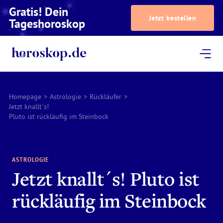
Gratis! Dein
Jetzt bestellen
Tageshoroskop
Dein Horoskop
Astrologie
Magazin
Podcast
AstroTV
Astrologen
Homepage
>
Astrologie
>
Rückläufer
>
Jetzt knallt´s!
Pluto ist rückläufig im Steinbock
ASTROLOGIE
Jetzt knallt´s! Pluto ist
rückläufig im Steinbock