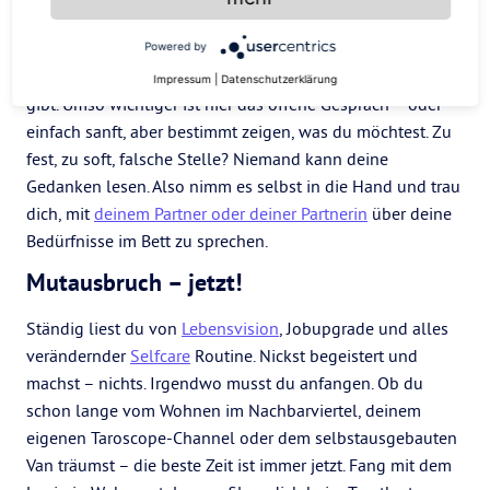
So mag ich es
Was zwischen den Laken passiert, ist immer intim und
Powered by
heikel – besonders, wenn es
unterschiedliche Vorlieben
Impressum
|
Datenschutzerklärung
gibt. Umso wichtiger ist hier das offene Gespräch – oder
einfach sanft, aber bestimmt zeigen, was du möchtest. Zu
fest, zu soft, falsche Stelle? Niemand kann deine
Gedanken lesen. Also nimm es selbst in die Hand und trau
dich, mit
deinem Partner oder deiner Partnerin
über deine
Bedürfnisse im Bett zu sprechen.
Mutausbruch – jetzt!
Ständig liest du von
Lebensvision
, Jobupgrade und alles
verändernder
Selfcare
Routine. Nickst begeistert und
machst – nichts. Irgendwo musst du anfangen. Ob du
schon lange vom Wohnen im Nachbarviertel, deinem
eigenen Taroscope-Channel oder dem selbstausgebauten
Van träumst – die beste Zeit ist immer jetzt. Fang mit dem