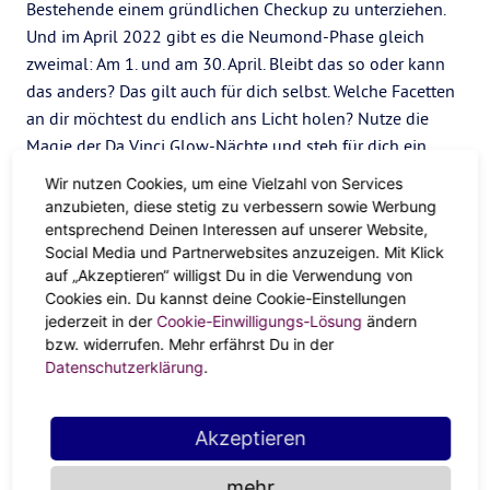
Bestehende einem gründlichen Checkup zu unterziehen.
Und im April 2022 gibt es die Neumond-Phase gleich
zweimal: Am 1. und am 30. April. Bleibt das so oder kann
das anders? Das gilt auch für dich selbst. Welche Facetten
an dir möchtest du endlich ans Licht holen? Nutze die
Magie der Da Vinci Glow-Nächte und steh für dich ein.
Gib Kontra
Wir nutzen Cookies, um eine Vielzahl von Services
anzubieten, diese stetig zu verbessern sowie Werbung
entsprechend Deinen Interessen auf unserer Website,
Noch mehr Extra-Arbeit, aber du erledigst sie lieber
Social Media und Partnerwebsites anzuzeigen. Mit Klick
zähneknirschend, statt Nein zu sagen? Drängler an der
auf „Akzeptieren“ willigst Du in die Verwendung von
Supermarktkasse, aber du murmelst noch
Cookies ein. Du kannst deine Cookie-Einstellungen
“Entschuldigung!” statt etwas zu kontern? Klar Stellung zu
jederzeit in der
Cookie-Einwilligungs-Lösung
ändern
beziehen fällt schwer, erleichtert dir auf lange Sicht aber
bzw. widerrufen. Mehr erfährst Du in der
Datenschutzerklärung
.
das Leben. Sag, wenn dir was nicht passt. Hier macht, wie
bei allem, der Ton die Musik. Statt also mit einem klaren
Feedback hinter dem Berg zu halten, ist es an der Zeit, für
Akzeptieren
dich und deinen Seelenfrieden einzustehen.
mehr