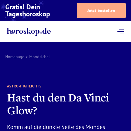
Gratis! Dein
Jetzt bestellen
Tageshoroskop
Dein Horoskop
Astrologie
Magazin
Podcast
AstroTV
Astrologen
Homepage
>
Mondsichel
ASTRO-HIGHLIGHTS
Hast du den Da Vinci
Glow?
Komm auf die dunkle Seite des Mondes