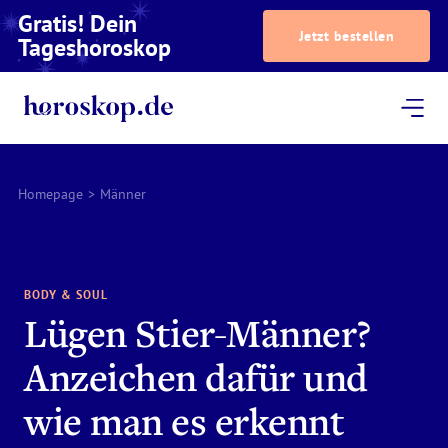
Gratis! Dein
Jetzt bestellen
Tageshoroskop
Dein Horoskop
Astrologie
Magazin
Podcast
AstroTV
Astrologen
Homepage
>
Männer
BODY & SOUL
Lügen Stier-Männer?
Anzeichen dafür und
wie man es erkennt