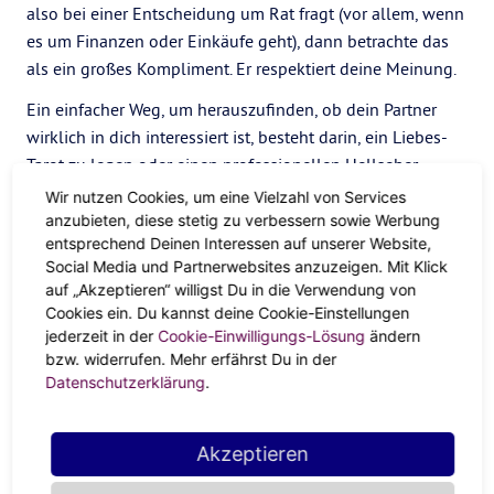
also bei einer Entscheidung um Rat fragt (vor allem, wenn
es um Finanzen oder Einkäufe geht), dann betrachte das
als ein großes Kompliment. Er respektiert deine Meinung.
Ein einfacher Weg, um herauszufinden, ob dein Partner
wirklich in dich interessiert ist, besteht darin, ein Liebes-
Tarot zu legen oder einen professionellen Hellseher
aufzusuchen.
Wir nutzen Cookies, um eine Vielzahl von Services
anzubieten, diese stetig zu verbessern sowie Werbung
Er versucht dich zu beeindrucken
entsprechend Deinen Interessen auf unserer Website,
Social Media und Partnerwebsites anzuzeigen. Mit Klick
Stiermenschen, die vom zweiten Haus, dem Haus des
auf „Akzeptieren“ willigst Du in die Verwendung von
Reichtums und der Werte, beherrscht werden, legen Wert
Cookies ein. Du kannst deine Cookie-Einstellungen
jederzeit in der
Cookie-Einwilligungs-Lösung
ändern
auf die Dinge, die sie gut aussehen lassen (oder „wertvoll“
bzw. widerrufen. Mehr erfährst Du in der
erscheinen). Wenn ein Stier dich mag, versucht er
Datenschutzerklärung
.
vielleicht, dich mit dem, was er zu bieten hat, zu
beeindrucken.
Akzeptieren
Ein oberflächlicher Stier-Mann kann dies tun, indem er mit
Geld prahlt, dir sein ausdrucksstarkes Auto zeigt oder dir