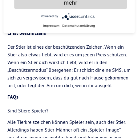
mehr
Dinge kauft. Andere Stier-Männer versuchen vielleicht,
dich zu beeindrucken, indem sie über ihre persönlichen
Powered by
Werte sprechen.
Impressum
|
Datenschutzerklärung
Er ist beschützend
Der Stier ist eines der beschützenden Zeichen. Wenn ein
Stier also etwas liebt, wird er es um jeden Preis schützen.
Wenn ein Stier dich wirklich liebt, wird er in den
„Beschützermodus“ übergehen: Er schickt dir eine SMS, um
sich zu vergewissern, dass du gut nach Hause gekommen
bist, oder legt den Arm um dich, wenn ihr ausgeht.
FAQs
Sind Stiere Spieler?
Alle Tierkreiszeichen können Spieler sein, auch der Stier.
Allerdings haben Stier-Männer oft ein „Spieler-Image“ –
vor allem, wenn sie wohlhabend sind (oder versuchen,