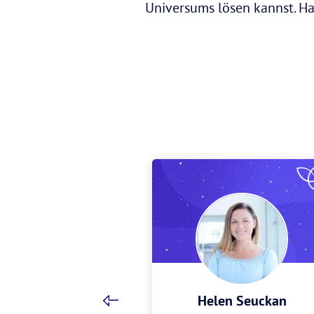
Universums lösen kannst. H
Zimmermann
Helen Seuckan