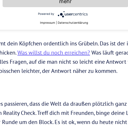
nz gleich, ob du deine eigenen Songs schreibst oder 
mehr
tanzt: Dein Musik-Medley verleiht dir die Power, heut
Powered by
Impressum
|
Datenschutzerklärung
t dein Köpfchen ordentlich ins Grübeln. Das ist der 
hicken.
Was willst du noch erreichen?
Was läuft gera
les Fragen, auf die man nicht so leicht eine Antwort 
 bisschen leichter, der Antwort näher zu kommen.
s passieren, dass die Welt da draußen plötzlich ganz
en Reality Check. Treff dich mit Freunden, binge deine
r Runde um den Block. Es ist ok, wenn du heute nicht