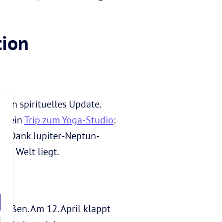
tion
 ein spirituelles Update.
er ein
Trip zum Yoga-Studio
:
en. Dank Jupiter-Neptun-
en Welt liegt.
raußen. Am 12. April klappt