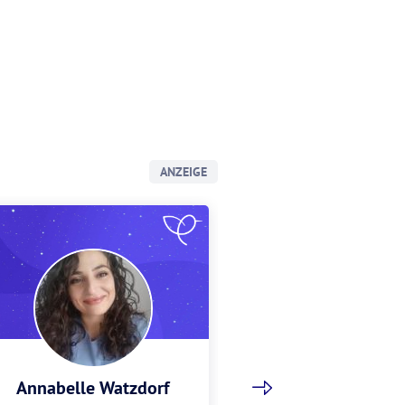
ANZEIGE
Annabelle Watzdorf
Gracia Sch