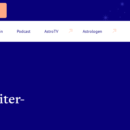
in
Podcast
AstroTV
Astrologen
iter-