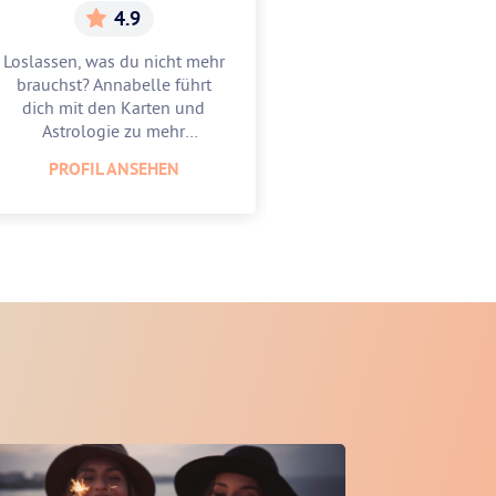
4.9
5.
Loslassen, was du nicht mehr
Gracia hilft dir, w
brauchst? Annabelle führt
Mitte zu finden u
dich mit den Karten und
zu feiern. Lass
Astrologie zu mehr
Astrologie und 
Leichtigkeit.
unterstüt
PROFIL ANSEHEN
PROFIL AN