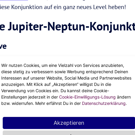
iese Konjunktion auf ein ganz neues Level heben!
ie Jupiter-Neptun-Konjunk
ve
iters auf den Mystiker Neptun trifft, wird es Zeit für
Wir nutzen Cookies, um eine Vielzahl von Services anzubieten,
diese stetig zu verbessern sowie Werbung entsprechend Deinen
 einen neuen Zuwachs für deine Kristallsammlung od
Interessen auf unserer Website, Social Media und Partnerwebsites
kt, deinem spirituellen Wissen einen Push zu verpass
anzuzeigen. Mit Klick auf „Akzeptieren“ willigst Du in die
Verwendung von Cookies ein. Du kannst deine Cookie-
h besseren Zugang zu allem, was hinter der materiell
Einstellungen jederzeit in der
Cookie-Einwilligungs-Lösung
ändern
bzw. widerrufen. Mehr erfährst Du in der
Datenschutzerklärung
.
Akzeptieren
 Kopf voller kreativen Ideen – und die wollen nach d