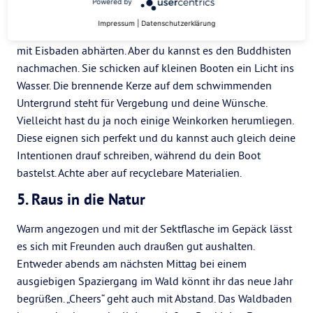
4. Ab ins Wasser
Powered by
Impressum
|
Datenschutzerklärung
Nein, du musst nicht zum nächsten See und dich für 2021
mit Eisbaden abhärten. Aber du kannst es den Buddhisten
nachmachen. Sie schicken auf kleinen Booten ein Licht ins
Wasser. Die brennende Kerze auf dem schwimmenden
Untergrund steht für Vergebung und deine Wünsche.
Vielleicht hast du ja noch einige Weinkorken herumliegen.
Diese eignen sich perfekt und du kannst auch gleich deine
Intentionen drauf schreiben, während du dein Boot
bastelst. Achte aber auf recyclebare Materialien.
5. Raus in die Natur
Warm angezogen und mit der Sektflasche im Gepäck lässt
es sich mit Freunden auch draußen gut aushalten.
Entweder abends am nächsten Mittag bei einem
ausgiebigen Spaziergang im Wald könnt ihr das neue Jahr
begrüßen. „Cheers“ geht auch mit Abstand. Das Waldbaden