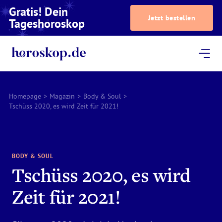
Gratis! Dein
Jetzt bestellen
Tageshoroskop
Dein Horoskop
Astrologie
Magazin
Podcast
AstroTV
Astrologen
Homepage
>
Magazin
>
Body & Soul
>
Tschüss 2020, es wird Zeit für 2021!
BODY & SOUL
Tschüss 2020, es wird
Zeit für 2021!