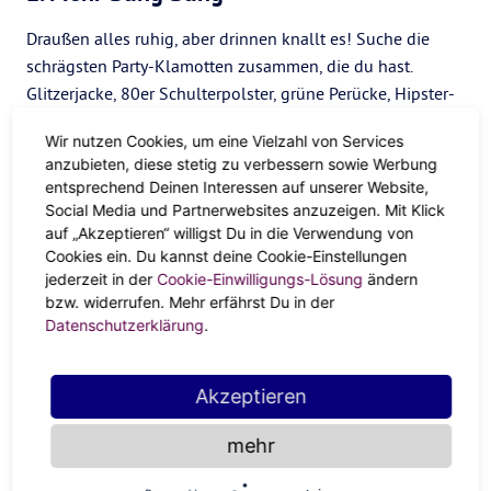
Draußen alles ruhig, aber drinnen knallt es! Suche die
schrägsten Party-Klamotten zusammen, die du hast.
Glitzerjacke, 80er Schulterpolster, grüne Perücke, Hipster-
Brillen – alles darf jetzt ans Licht. Startet in der WG oder
Wir nutzen Cookies, um eine Vielzahl von Services
mit deiner Familie den Contest für das beste Party-Outfit.
anzubieten, diese stetig zu verbessern sowie Werbung
Du bist solo zu Hause? Dann mach dein eigenes Shooting
entsprechend Deinen Interessen auf unserer Website,
und lass deine Freunde per Whatsapp entscheiden, was
Social Media und Partnerwebsites anzuzeigen. Mit Klick
du anziehen kannst, wenn tanzen gehen wieder möglich
auf „Akzeptieren“ willigst Du in die Verwendung von
Cookies ein. Du kannst deine Cookie-Einstellungen
ist.
jederzeit in der
Cookie-Einwilligungs-Lösung
ändern
3. Richtig aufdrehen
bzw. widerrufen. Mehr erfährst Du in der
Datenschutzerklärung
.
Wann sonst kann man die Musik so laut aufdrehen und
hemmungslos durch die Wohnung tanzen, wenn nicht an
Akzeptieren
Silvester? Spiel deine Lieblings-Playlist und genieße die
Party-Stimmung zuhause! Mitsingen unbedingt
mehr
erwünscht.