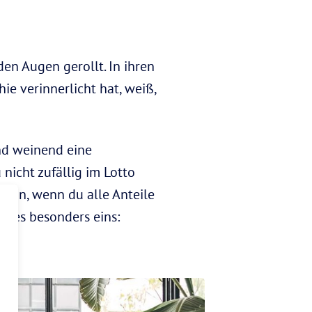
den Augen gerollt. In ihren
e verinnerlicht hat, weiß,
nd weinend eine
nicht zufällig im Lotto
 ein, wenn du alle Anteile
ht es besonders eins: