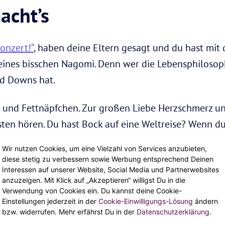
acht’s
onzert!“
, haben deine Eltern gesagt und du hast mit 
eines bisschen Nagomi. Denn wer die Lebensphilosophi
nd Downs hat.
und Fettnäpfchen. Zur großen Liebe Herzschmerz u
en hören. Du hast Bock auf eine Weltreise? Wenn du 
de Menge Arbeit. Die Harmonie von Nagomi setzt dann
Wir nutzen Cookies, um eine Vielzahl von Services anzubieten,
ptierst, sondern auch in Balance bringst. Dazu brauc
diese stetig zu verbessern sowie Werbung entsprechend Deinen
Interessen auf unserer Website, Social Media und Partnerwebsites
ur anderen, sondern auch dir gegenüber.
anzuzeigen. Mit Klick auf „Akzeptieren“ willigst Du in die
Verwendung von Cookies ein. Du kannst deine Cookie-
Einstellungen jederzeit in der
Cookie-Einwilligungs-Lösung
ändern
bzw. widerrufen. Mehr erfährst Du in der
Datenschutzerklärung
.