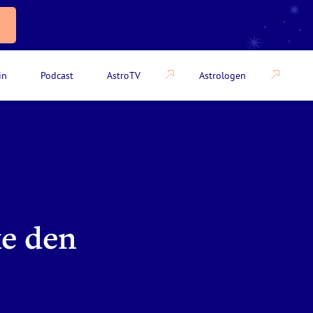
in
Podcast
AstroTV
Astrologen
ke den