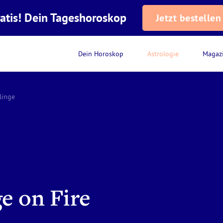
atis! Dein Tageshoroskop
Jetzt bestellen
Dein Horoskop
Astrologie
Magaz
linge
ge on Fire