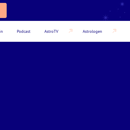
in
Podcast
AstroTV
Astrologen