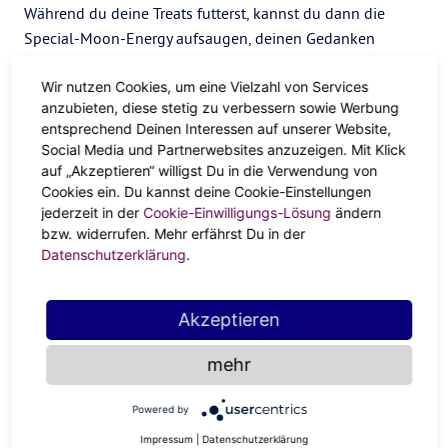
Während du deine Treats futterst, kannst du dann die
Special-Moon-Energy aufsaugen, deinen Gedanken
nachhängen und einfach die Sommernacht genießen.
Wir nutzen Cookies, um eine Vielzahl von Services
Take me to the Moon!
anzubieten, diese stetig zu verbessern sowie Werbung
entsprechend Deinen Interessen auf unserer Website,
Nutze die Abenteuerlust dieses Schütze-Vollmondes und
Social Media und Partnerwebsites anzuzeigen. Mit Klick
entführ dich selbst auf ein
Moon-Me-Time-
auf „Akzeptieren“ willigst Du in die Verwendung von
Mikroabenteuer
Cookies ein. Du kannst deine Cookie-Einstellungen
! Endlich mal wieder selbst zum
jederzeit in der
Cookie-Einwilligungs-Lösung
ändern
Erdbeerenpflücken gehen, Canyoning, eine Zugfahrt ins
bzw. widerrufen. Mehr erfährst Du in der
Ungewisse, Wasserski fahren oder mal allein auf ein
Datenschutzerklärung
.
Outdoor-Concert in deiner Nähe – auf was hast du Lust?
Die intensiven Erdbeermond-Vibes sind dir schon
Akzeptieren
abenteuerlich genug? Dann channel deinen Entdecker-
Spirit ganz gemütlich von zu Hause aus, indem du
mehr
während einer Vollmond-Meditation auf
Selbstfindungsreise gehst. Wie fühlst du dich gerade? Gibt
Powered by
es etwas das dich zurzeit immer wieder beschäftigt? Bist
Impressum
|
Datenschutzerklärung