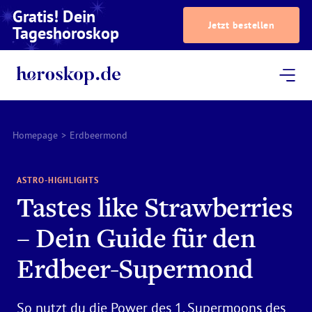
Gratis! Dein
Jetzt bestellen
Tageshoroskop
Dein Horoskop
Astrologie
Magazin
Podcast
AstroTV
Astrologen
Homepage
>
Erdbeermond
ASTRO-HIGHLIGHTS
Tastes like Strawberries
– Dein Guide für den
Erdbeer-Supermond
So nutzt du die Power des 1. Supermoons des