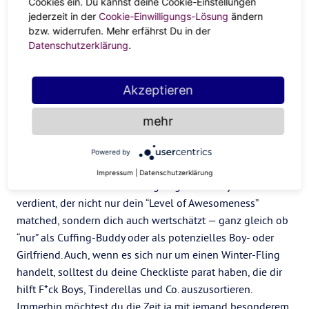
Cookies ein. Du kannst deine Cookie-Einstellungen
Ob ihr euch gleich nach
euren ersten paar Dates
über eure
jederzeit in der
Cookie-Einwilligungs-Lösung
ändern
Absichten austauscht oder durch regelmäßige Check-Ins
bzw. widerrufen. Mehr erfährst Du in der
klärt, ob ihr immer noch auf demselben Nenner seid, spielt
Datenschutzerklärung
.
keine Rolle. Hauptsache, ihr seid jederzeit offen und
ehrlich miteinander. Du suchst nur nach einem
Akzeptieren
unkomplizierten Winter-Fling? Sag es.
Du hast doch mehr
Gefühle entwickelt?
Sprich es an. So kannst du
mehr
Missverständnissen und Herzschmerz vorbeugen.
Weil du es wert bist
Powered by
Impressum
|
Datenschutzerklärung
Du bist wundervoll und einzigartig und hast jemanden
verdient, der nicht nur dein “Level of Awesomeness”
matched, sondern dich auch wertschätzt — ganz gleich ob
“nur” als Cuffing-Buddy oder als potenzielles Boy- oder
Girlfriend. Auch, wenn es sich nur um einen Winter-Fling
handelt, solltest du deine Checkliste parat haben, die dir
hilft F*ck Boys, Tinderellas und Co. auszusortieren.
Immerhin möchtest du die Zeit ja mit jemand besonderem