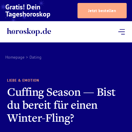
Gratis! Dein
Jetzt bestellen
Tageshoroskop
Dein Horoskop
Astrologie
Magazin
Podcast
AstroTV
Astrologen
Homepage
>
Dating
LIEBE & EMOTION
Cuffing Season — Bist
du bereit für einen
Winter-Fling?