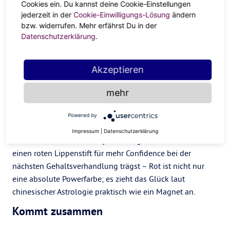
Cookies ein. Du kannst deine Cookie-Einstellungen
Jahres zu vertreiben.
jederzeit in der
Cookie-Einwilligungs-Lösung
ändern
bzw. widerrufen. Mehr erfährst Du in der
Rot sehen
Datenschutzerklärung
.
Besonders eine Farbe dominiert das chinesische
Neujahrsfest: Rot. Ob rote Lampions, die überall hängen,
Akzeptieren
rote Unterwäsche als Glücksverstärker unter den
Klamotten oder rote Umschläge, mit denen sich
mehr
traditionell Geldgeschenke überreicht werden – Das Glück
in der Farbe Rot ist in China allgegenwärtig. Ob du jetzt
Powered by
spontan dein Schlafzimmer rot streichst, dir eine rote
Impressum
|
Datenschutzerklärung
Geldbörse für mehr Money in 2022 gönnst oder einfach
einen roten Lippenstift für mehr Confidence bei der
nächsten Gehaltsverhandlung trägst – Rot ist nicht nur
eine absolute Powerfarbe; es zieht das Glück laut
chinesischer Astrologie praktisch wie ein Magnet an.
Kommt zusammen