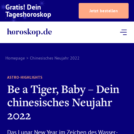
Gratis! Dein
Jetzt bestellen
Tageshoroskop
Dein Horoskop
Astrologie
Magazin
Podcast
AstroTV
Astrologen
Homepage
>
Chinesisches Neujahr 2022
ASTRO-HIGHLIGHTS
Be a Tiger, Baby – Dein
chinesisches Neujahr
2022
Das Lunar New Year im Zeichen des Wasser-