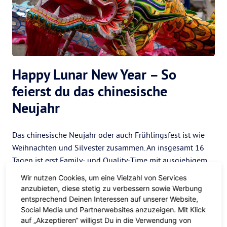
Happy Lunar New Year – So
feierst du das chinesische
Neujahr
Das chinesische Neujahr oder auch Frühlingsfest ist wie
Weihnachten und Silvester zusammen. An insgesamt 16
Tagen ist erst Family- und Quality-Time mit ausgiebigem
Schlemmen angesagt, dann werden die
Vorsätze für das
Wir nutzen Cookies, um eine Vielzahl von Services
kommende Jahr
geschmiedet und mit allerlei
anzubieten, diese stetig zu verbessern sowie Werbung
Glücksbringern – Hello, Winkekatze – ordentlich befeuert,
entsprechend Deinen Interessen auf unserer Website,
Social Media und Partnerwebsites anzuzeigen. Mit Klick
dann gibt es viiiiel Party und am Ende ein ordentliches
auf „Akzeptieren“ willigst Du in die Verwendung von
Booom-Feuerwerk, um auch die letzten Geister des alten