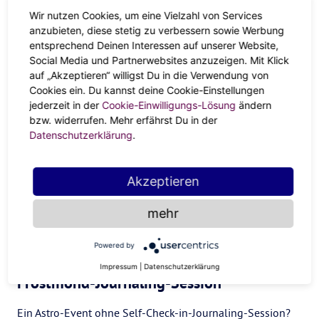
Entwurf meines Fantasy-Romans fertig.” oder “Alles, was
Wir nutzen Cookies, um eine Vielzahl von Services
ich brauche, steckt bereits in mir!”, Hauptsache sie
anzubieten, diese stetig zu verbessern sowie Werbung
empowern und motivieren dich, um deinen Goals ein
entsprechend Deinen Interessen auf unserer Website,
Stück näher zu kommen.
Social Media und Partnerwebsites anzuzeigen. Mit Klick
auf „Akzeptieren“ willigst Du in die Verwendung von
Gönn dir!
Cookies ein. Du kannst deine Cookie-Einstellungen
jederzeit in der
Cookie-Einwilligungs-Lösung
ändern
Einmal quer übers Street-Food-Festival schlemmen, Spa-
bzw. widerrufen. Mehr erfährst Du in der
Getaway mit deinen Girls, das fancy Glitzerpailetten-Kleid
Datenschutzerklärung
.
fürs Friendsgiving-Dinner oder ein neues Sextoy: Gönn
dir! Mit dem Frostmond im Stier ist nun die ideale Zeit, um
Akzeptieren
sich mit allerlei Comfortfood, Pre-Christmas-Shopping,
Sex und allen möglichen anderen Goodies, die auf deiner
mehr
Wunsch- und Bucketliste stehen, zu verwöhnen. Dekadent?
Von wegen! Belohne dich für all die großen und kleinen
Powered by
Achievements des vergangenen Monats.
Impressum
|
Datenschutzerklärung
Frostmond-Journaling-Session
Ein Astro-Event ohne Self-Check-in-Journaling-Session?