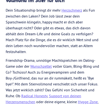
Vollmond im Stier für dich
Dein Situationship bringt dir mehr
Herzschmerz
als Fun
zwischen den Laken? Dein Job lässt zwar dein
Sparschwein klingeln, happy macht er dich aber
überhaupt nicht? Oder gibt es etwas, das dich davon
abhält dein Dream-Life und deine Goals zu verfolgen?
Mach Platz für die Dinge, die es dir wirklich Wert sind und
dein Leben noch wundervoller machen, statt an Altem
festzuhalten.
Friendship-Drama, unnötige Machtspielchen im Dating-
Game oder der
Wunschzettel
voller Glam, Bling-Bling und
Co? Tschüssi! Auch zu Energievampiren und dem
Boy-/Girlfriend, das nur an dir rummäkelt, heißt es “Bye
bye!”. Mit dem Stiervollmond verschiebt sich unser Fokus.
Was jetzt wirklich zählt? Das Gefühl von Sicherheit und
Ruhe. Ob
Radical Honesty
,
Support von deinen
Herzensmenschen
oder deine eigene, kleine
Hygge-Zone
,