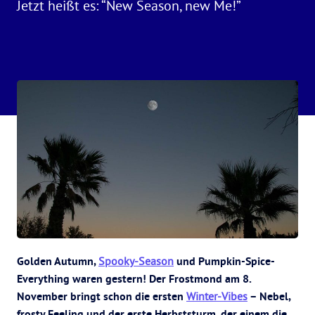
Jetzt heißt es: “New Season, new Me!”
Golden Autumn,
Spooky-Season
und Pumpkin-Spice-
Everything waren gestern! Der Frostmond am 8.
November bringt schon die ersten
Winter-Vibes
– Nebel,
frosty Feeling und der erste Herbststurm, der einem die