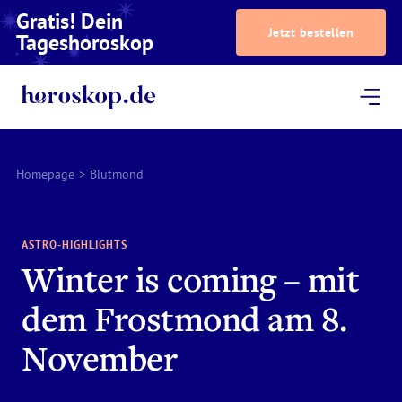
Gratis! Dein
Jetzt bestellen
Tageshoroskop
Dein Horoskop
Astrologie
Magazin
Podcast
AstroTV
Astrologen
Homepage
>
Blutmond
ASTRO-HIGHLIGHTS
Winter is coming – mit
dem Frostmond am 8.
November