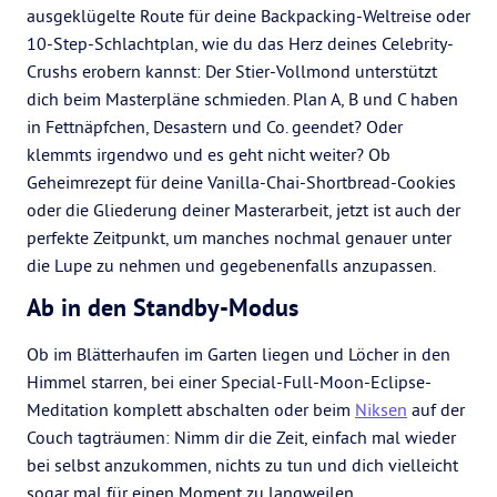
ausgeklügelte Route für deine Backpacking-Weltreise oder
10-Step-Schlachtplan, wie du das Herz deines Celebrity-
Crushs erobern kannst: Der Stier-Vollmond unterstützt
dich beim Masterpläne schmieden. Plan A, B und C haben
in Fettnäpfchen, Desastern und Co. geendet? Oder
klemmts irgendwo und es geht nicht weiter? Ob
Geheimrezept für deine Vanilla-Chai-Shortbread-Cookies
oder die Gliederung deiner Masterarbeit, jetzt ist auch der
perfekte Zeitpunkt, um manches nochmal genauer unter
die Lupe zu nehmen und gegebenenfalls anzupassen.
Ab in den Standby-Modus
Ob im Blätterhaufen im Garten liegen und Löcher in den
Himmel starren, bei einer Special-Full-Moon-Eclipse-
Meditation komplett abschalten oder beim
Niksen
auf der
Couch tagträumen: Nimm dir die Zeit, einfach mal wieder
bei selbst anzukommen, nichts zu tun und dich vielleicht
sogar mal für einen Moment zu langweilen.