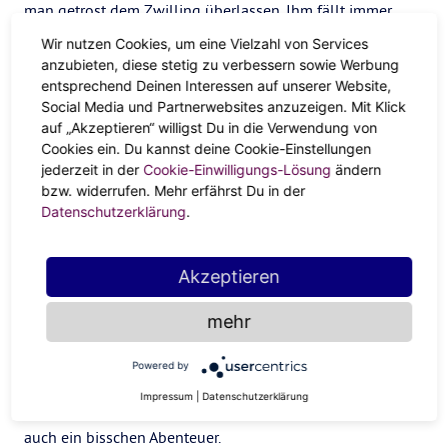
man getrost dem Zwilling überlassen. Ihm fällt immer
etwas völlig Überraschendes ein. Jeder, der nicht
Wir nutzen Cookies, um eine Vielzahl von Services
überzeugt ist, wird einfach an die Wand diskutiert. Ein
anzubieten, diese stetig zu verbessern sowie Werbung
Zwillinge-Pro: sie sind lieber Team-Player als Boss.
entsprechend Deinen Interessen auf unserer Website,
Social Media und Partnerwebsites anzuzeigen. Mit Klick
Das brauchen Zwillinge in der
auf „Akzeptieren“ willigst Du in die Verwendung von
Cookies ein. Du kannst deine Cookie-Einstellungen
Liebe
jederzeit in der
Cookie-Einwilligungs-Lösung
ändern
bzw. widerrufen. Mehr erfährst Du in der
Intelligenz ist sexy.
Zwillinge in der Liebe sind die
Datenschutzerklärung
.
geborenen Sapiosexuellen
. Aussehen ist da fast
zweitrangig. Sie lieben ein hohes Energielevel und
Akzeptieren
jemanden, mit dem sie über die gleichen Wortspiele
lachen können. Jemand, der ihnen intellektuell nicht das
mehr
Wasser reichen kann, interessiert sie nicht lange. Dating
muss den Zwilling inhaltlich begeistern. Stundenlange
Powered by
Gespräche reizen ihn anfangs mehr als romantische
Impressum
|
Datenschutzerklärung
Dinner Dates. Bei Überraschungen mögen die Zwillinge
auch ein bisschen Abenteuer.