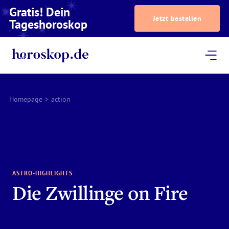
Gratis! Dein
Jetzt bestellen
Tageshoroskop
Dein Horoskop
Astrologie
Magazin
Podcast
AstroTV
Astrologen
Homepage
>
action
ASTRO-HIGHLIGHTS
Die Zwillinge on Fire