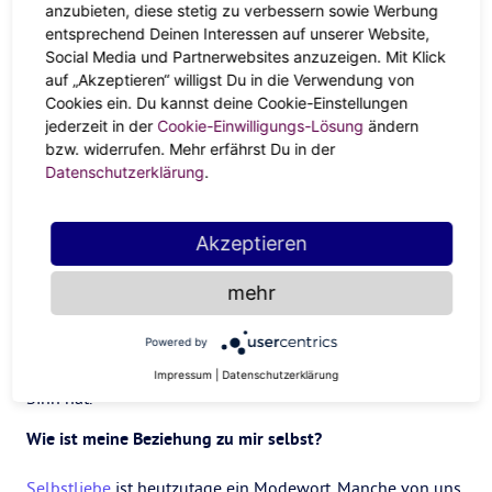
anzubieten, diese stetig zu verbessern sowie Werbung
entsprechend Deinen Interessen auf unserer Website,
Social Media und Partnerwebsites anzuzeigen. Mit Klick
Welchen Teil meines Lebens habe ich ignoriert?
auf „Akzeptieren“ willigst Du in die Verwendung von
Cookies ein. Du kannst deine Cookie-Einstellungen
Die meisten von uns haben Bereiche in ihrem Leben, auf
jederzeit in der
Cookie-Einwilligungs-Lösung
ändern
die sie nicht wirklich achten und die sie unter den Teppich
bzw. widerrufen. Mehr erfährst Du in der
Datenschutzerklärung
.
kehren. Am Ende essen wir zu viel, geben zu viel Geld aus
und arbeiten zu viel, um die Gefühle zu verdrängen, die
wir für die Situationen, die wir ignorieren, empfinden
Akzeptieren
wollen. Dieser Teufelskreis führt dazu, dass wir in Schuld,
Scham und Angst stecken bleiben. Frag dich: „Welchen Teil
mehr
meines Lebens habe ich ignoriert?“ Gehe tief in die
Situation hinein, vor der du Angst hast und erlaube dir,
Powered by
den Schmerz zu fühlen und zu erkennen, dass er einen
Impressum
|
Datenschutzerklärung
Sinn hat.
Wie ist meine Beziehung zu mir selbst?
Selbstliebe
ist heutzutage ein Modewort. Manche von uns