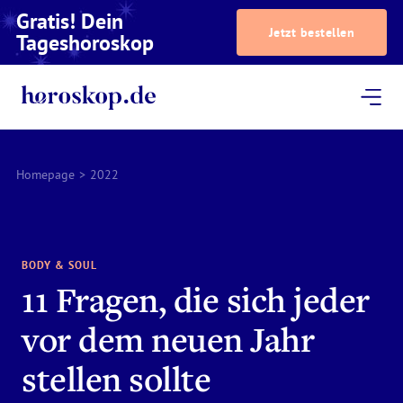
Gratis! Dein
Jetzt bestellen
Tageshoroskop
Dein Horoskop
Astrologie
Magazin
Podcast
AstroTV
Astrologen
Homepage
>
2022
BODY & SOUL
11 Fragen, die sich jeder
vor dem neuen Jahr
stellen sollte