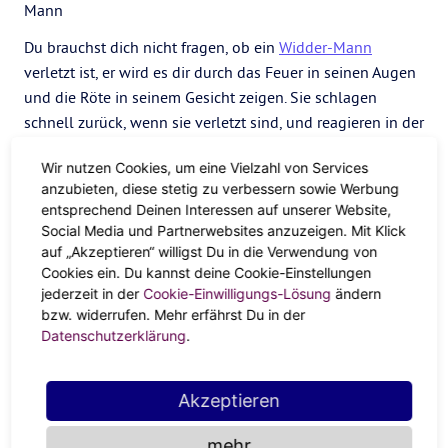
Mann
Du brauchst dich nicht fragen, ob ein
Widder-Mann
verletzt ist, er wird es dir durch das Feuer in seinen Augen
und die Röte in seinem Gesicht zeigen. Sie schlagen
schnell zurück, wenn sie verletzt sind, und reagieren in der
Regel mit Wut. Selbst wenn sie traurig sind, tun sie so, als
Wir nutzen Cookies, um eine Vielzahl von Services
ob sie wütend wären. Sie sind impulsiv und stürzen sich in
anzubieten, diese stetig zu verbessern sowie Werbung
einen Kampf, greifen andere an und verteidigen sich. Es
entsprechend Deinen Interessen auf unserer Website,
kann sehr heftig werden, da sie Dinge tun oder sagen, die
Social Media und Partnerwebsites anzuzeigen. Mit Klick
sie später bereuen werden.
auf „Akzeptieren“ willigst Du in die Verwendung von
Cookies ein. Du kannst deine Cookie-Einstellungen
Frau
jederzeit in der
Cookie-Einwilligungs-Lösung
ändern
bzw. widerrufen. Mehr erfährst Du in der
Wie Widder-Männer sind auch
Widder-Frauen
sehr
Datenschutzerklärung
.
leidenschaftlich und wollen ihre Gefühle nicht verbergen.
Mache nicht mit einer Widder-Frau an einem öffentlichen
Ort Schluss, sie wird eine Szene machen. Wenn sie wütend
Akzeptieren
oder verletzt sind, scheuen sie sich nicht, eine oder zwei
mehr
Brücken niederzureißen – auch wenn sie es in ein paar