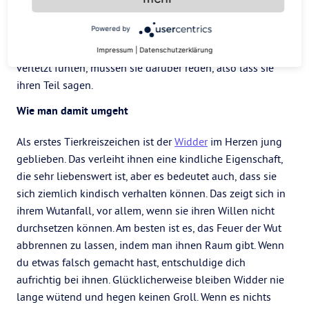
Stunden bereuen werden. Sie sind nicht davor gefeit, nach
Powered by
einem Streit dein Auto zu zerkratzen, oder in der Hitze des
Gefechts deine Klamotten wegzuschmeißen. Wenn sie sich
Impressum
|
Datenschutzerklärung
verletzt fühlen, müssen sie darüber reden, also lass sie
ihren Teil sagen.
Wie man damit umgeht
Als erstes Tierkreiszeichen ist der
Widder
im Herzen jung
geblieben. Das verleiht ihnen eine kindliche Eigenschaft,
die sehr liebenswert ist, aber es bedeutet auch, dass sie
sich ziemlich kindisch verhalten können. Das zeigt sich in
ihrem Wutanfall, vor allem, wenn sie ihren Willen nicht
durchsetzen können. Am besten ist es, das Feuer der Wut
abbrennen zu lassen, indem man ihnen Raum gibt. Wenn
du etwas falsch gemacht hast, entschuldige dich
aufrichtig bei ihnen. Glücklicherweise bleiben Widder nie
lange wütend und hegen keinen Groll. Wenn es nichts