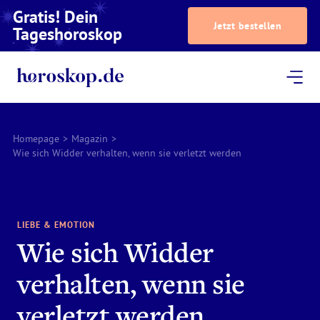
Gratis! Dein
Jetzt bestellen
Tageshoroskop
Dein Horoskop
Astrologie
Magazin
Podcast
AstroTV
Astrologen
Homepage
>
Magazin
>
Wie sich Widder verhalten, wenn sie verletzt werden
LIEBE & EMOTION
Wie sich Widder
verhalten, wenn sie
verletzt werden