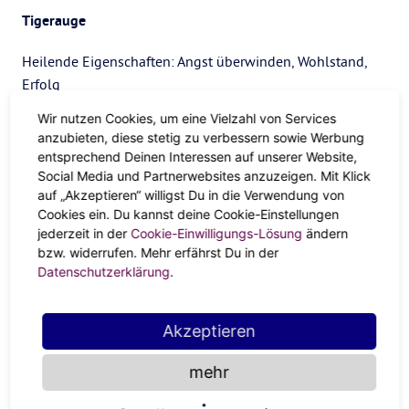
Tigerauge
Heilende Eigenschaften: Angst überwinden, Wohlstand,
Erfolg
Sternzeichen: Löwe
Wir nutzen Cookies, um eine Vielzahl von Services
anzubieten, diese stetig zu verbessern sowie Werbung
„Das Auge des Tigers“ wird von diesem schönen Stein in
entsprechend Deinen Interessen auf unserer Website,
seinen Bann gezogen. Das Tigerauge hilft dir,
Mut
zu
Social Media und Partnerwebsites anzuzeigen. Mit Klick
auf „Akzeptieren“ willigst Du in die Verwendung von
finden, wenn du Angst und Zweifel hast. Er ist also der
Cookies ein. Du kannst deine Cookie-Einstellungen
beste Kristall, den man tragen kann, wenn man für sich
jederzeit in der
Cookie-Einwilligungs-Lösung
ändern
selbst einsteht oder sich vor anderen beweisen muss. Eine
bzw. widerrufen. Mehr erfährst Du in der
Möglichkeit, sich seine Eigenschaften zu Nutze zu
Datenschutzerklärung
.
machen, ist die Verwendung eines Tigerauge-
Sorgensteins.
Akzeptieren
Rhodonit
mehr
Heilende Eigenschaften: Frieden, Selbstliebe, Erdung,