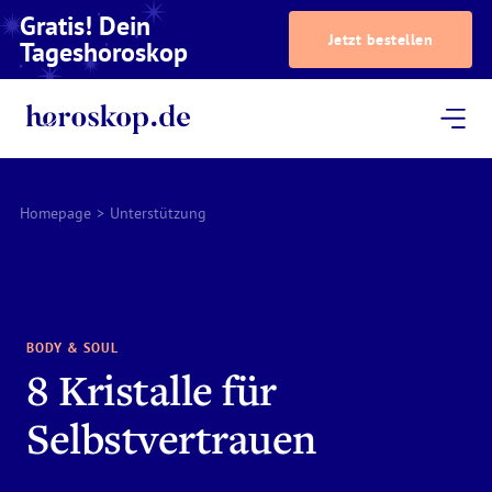
Gratis! Dein
Jetzt bestellen
Tageshoroskop
Dein Horoskop
Astrologie
Magazin
Podcast
AstroTV
Astrologen
Homepage
>
Unterstützung
BODY & SOUL
8 Kristalle für
Selbstvertrauen