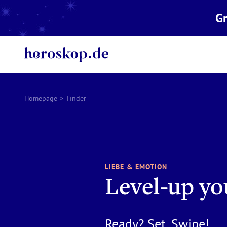
Gr
Homepage
>
Tinder
LIEBE & EMOTION
Level-up yo
Ready? Set. Swipe!