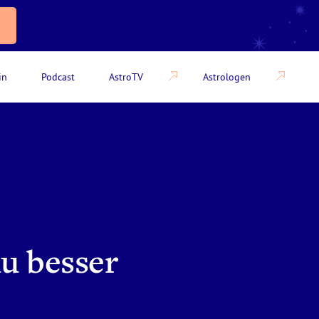
in
Podcast
AstroTV
Astrologen
du besser