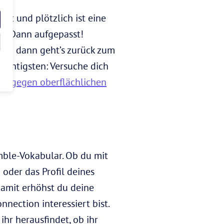
ht und plötzlich ist eine
? Dann aufgepasst!
 und dann geht’s zurück zum
wichtigsten: Versuche dich
ich gegen oberflächlichen
mble-Vokabular. Ob du mit
 oder das Profil deines
Damit erhöhst du deine
nection interessiert bist.
ihr herausfindet, ob ihr