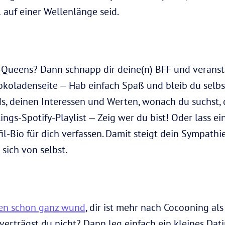
 auf einer Wellenlänge seid.
e-Queens? Dann schnapp dir deine(n) BFF und veransta
ladenseite — Hab einfach Spaß und bleib du selbs
ds, deinen Interessen und Werten, wonach du suchst, 
ings-Spotify-Playlist — Zeig wer du bist! Oder lass ei
il-Bio für dich verfassen. Damit steigt dein Sympath
ich von selbst.
pen schon ganz wund
, dir ist mehr nach Cocooning al
 verträgst du nicht? Dann leg einfach ein kleines Dati