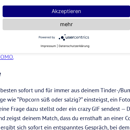
al kurz 5 Minuten swipen, solange dein Teewasser koc
Akzeptieren
nd gehörst womöglich sogar zu den Match-Sammlern
mehr
-, Match- und Chat-Limit. Heißt: Fünf Minuten swipen
? Dann schreib sie/ihn einfach gleich an! Und am aller
Powered by
deinem Chat zu konzentrieren.
Das hilft nämlich wirkl
Impressum
|
Datenschutzerklärung
FOMO.
e
m besten sofort und für immer aus deinem Tinder-/Bu
ge wie “Popcorn süß oder salzig?” einsteigst, ein Foto
ne Frage dazu stellst oder ein crazy GIF sendest — 
 zeigst deinem Match, dass du ernsthaft an einer Con
ergibt sich sofort ein entspanntes Gespräch, bei dem 