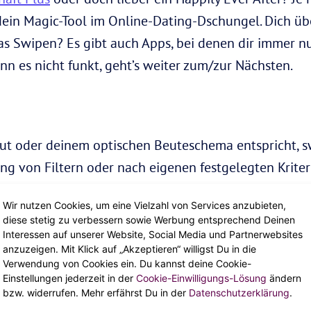
dein Magic-Tool im Online-Dating-Dschungel. Dich üb
s Swipen? Es gibt auch Apps, bei denen dir immer nu
nn es nicht funkt, geht’s weiter zum/zur Nächsten.
aut oder deinem optischen Beuteschema entspricht, s
ng von Filtern oder nach eigenen festgelegten Kriter
Keine Profil-Bio, nur Duckface- oder Macho-Selfies, 
Wir nutzen Cookies, um eine Vielzahl von Services anzubieten,
”-Typen — Nimm dir Zeit die Profile richtig anzuschau
diese stetig zu verbessern sowie Werbung entsprechend Deinen
irl mit der coolen Profilbeschreibung und dem gena
Interessen auf unserer Website, Social Media und Partnerwebsites
anzuzeigen. Mit Klick auf „Akzeptieren“ willigst Du in die
Verwendung von Cookies ein. Du kannst deine Cookie-
Einstellungen jederzeit in der
Cookie-Einwilligungs-Lösung
ändern
ität
bzw. widerrufen. Mehr erfährst Du in der
Datenschutzerklärung
.