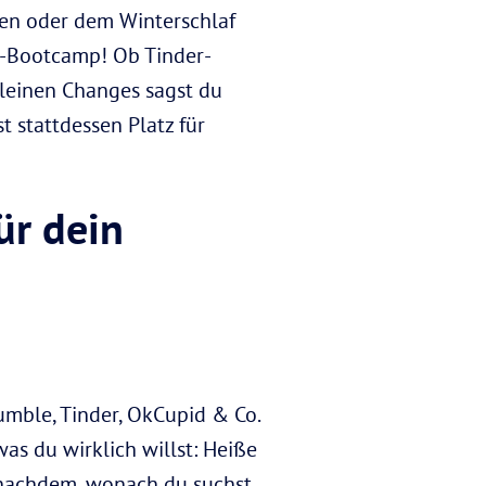
en oder dem Winterschlaf
ing-Bootcamp! Ob Tinder-
kleinen Changes sagst du
 stattdessen Platz für
ür dein
mble, Tinder, OkCupid & Co.
was du wirklich willst: Heiße
 nachdem, wonach du suchst,