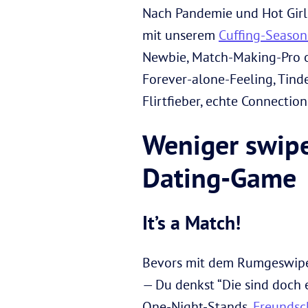
Nach Pandemie und Hot Girl
mit unserem
Cuffing-Seaso
Newbie, Match-Making-Pro od
Forever-alone-Feeling, Tind
Flirtfieber, echte Connecti
Weniger swipe
Dating-Game
It’s a Match!
Bevors mit dem Rumgeswipe l
— Du denkst “Die sind doch e
One-Night-Stands,
Freundsc