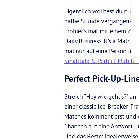
Eigentlich wolltest du nur m
halbe Stunde vergangen? U
Probier’s mal mit einem Zeit
Daily Business. It’s a Match
mal nur auf eine Person in 
Smalltalk & Perfect-Match-
Perfect Pick-Up-Lin
Streich “Hey wie geht’s?” a
einer classic Ice-Breaker-Fra
Matches kommentierst und ei
Chancen auf eine Antwort und
Und das Beste: Idealerweise 