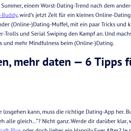
 Summer, einem Worst-Dating-Trend nach dem ander
n-Buddy
, wird’s jetzt Zeit für ein kleines Online-Dat
er (Online-)Dating-Muffel, mit ein paar Tricks und 
er-Trolls und Serial Swiping den Kampf an. Und machst
ons und mehr Mindfulness beim (Online-)Dating.
n, mehr daten — 6 Tipps f
osgehen kann, muss die richtige Dating-App her. Bu
h alle gleich…”? Nicht ganz. Werde dir darüber klar, 
haft Plus
oder doch lieber ein Happily Ever After? Je