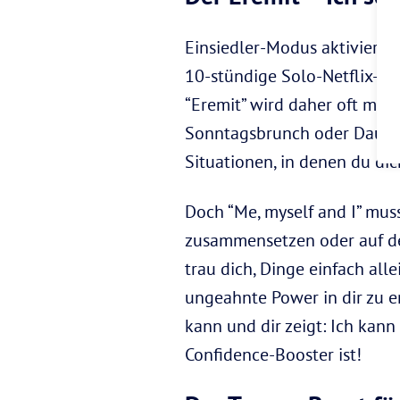
Einsiedler-Modus aktiviert! 
10-stündige Solo-Netflix-Ma
“Eremit” wird daher oft mit 
Sonntagsbrunch oder Dauer-S
Situationen, in denen du dic
Doch “Me, myself and I” muss
zusammensetzen oder auf de
trau dich, Dinge einfach al
ungeahnte Power in dir zu e
kann und dir zeigt: Ich kann
Confidence-Booster ist!