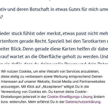
tiv und deren Botschaft in etwas Gutes für mich umw
n?
eder stuck fühlst oder merkst, etwas passt nicht meh
rtenform gerade Recht. Speziell bei den Tarotkarten 
iter Blick. Denn gerade diese Karten helfen dir dabei
darauf wartet an die Oberfläche geholt zu werden. Un
n sie dafür, dass du deine volle Power und dein Poten
Wir nutzen Cookies, um eine Vielzahl von Services anzubieten,
row! – Diese Learnings hal
diese stetig zu verbessern sowie Werbung entsprechend Deinen
Interessen auf unserer Website, Social Media und Partnerwebsites
anzuzeigen. Mit Klick auf „Akzeptieren“ willigst Du in die
. für dich bereit
Verwendung von Cookies ein. Du kannst deine Cookie-
Einstellungen jederzeit in der
Cookie-Einwilligungs-Lösung
ändern
bzw. widerrufen. Mehr erfährst Du in der
Datenschutzerklärung
.
affe das auch alleine!