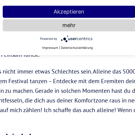
Akzeptieren
Wäre diese Tarotkarte eine Person, stünde auf ihrer 
rathon statt Party-Getaway mit dem kompletten Frie
mehr
dem Gefühl verbunden, ein Außenseiter zu sein. Niema
Powered by
ingle-Forever-Alone-Feeling? Tatsächlich steht der 
Impressum
|
Datenschutzerklärung
h einsam fühlst.
 nicht immer etwas Schlechtes sein. Alleine das 5000
m Festival tanzen – Entdecke mit dem Eremiten dein
lein zu machen. Gerade in solchen Momenten hast du d
ntfesseln, die dich aus deiner Komfortzone raus in n
 auf mich zählen! Ich schaffe das auch alleine! Wenn 