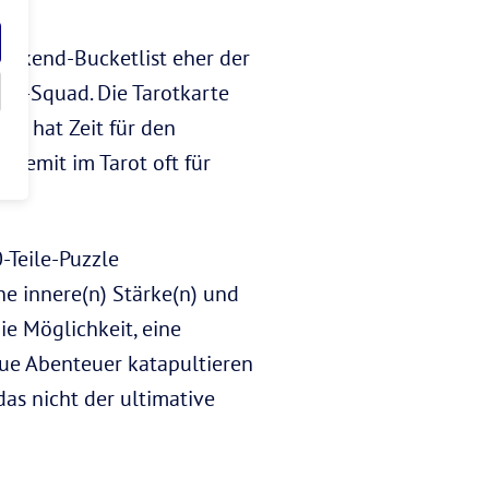
Weekend-Bucketlist eher der
nd-Squad. Die Tarotkarte
nd hat Zeit für den
Eremit im Tarot oft für
-Teile-Puzzle
e innere(n) Stärke(n) und
ie Möglichkeit, eine
eue Abenteuer katapultieren
das nicht der ultimative