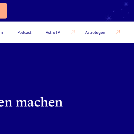
in
Podcast
AstroTV
Astrologen
rten machen