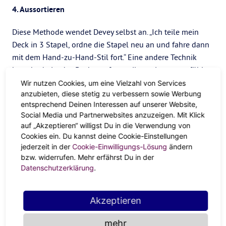
4. Aussortieren
Diese Methode wendet Devey selbst an. „Ich teile mein
Deck in 3 Stapel, ordne die Stapel neu an und fahre dann
mit dem Hand-zu-Hand-Stil fort.“ Eine andere Technik
besteht darin, das Deck so oft zu teilen, wie man es fühlt,
indem man es umdreht. Dies sollte nach dem
Wir nutzen Cookies, um eine Vielzahl von Services
anzubieten, diese stetig zu verbessern sowie Werbung
Zufallsprinzip geschehen, damit du immer wieder neue
entsprechend Deinen Interessen auf unserer Website,
Umkehrungen bekommst.
Social Media und Partnerwebsites anzuzeigen. Mit Klick
FAQs
auf „Akzeptieren“ willigst Du in die Verwendung von
Cookies ein. Du kannst deine Cookie-Einstellungen
jederzeit in der
Cookie-Einwilligungs-Lösung
ändern
Wie mischt man Tarot-Karten zum ersten Mal?
bzw. widerrufen. Mehr erfährst Du in der
Wie bereits erwähnt, gibt es keinen richtigen oder falschen
Datenschutzerklärung
.
Weg, ein Deck zum ersten Mal zu mischen. Aber Devey hat
einen Tipp für Anfänger: „Bei einem neuen Deck
Akzeptieren
kombiniere ich gerne verschiedene Mischungsarten, um
sicherzustellen, dass das Deck wirklich gut gemischt ist“,
mehr