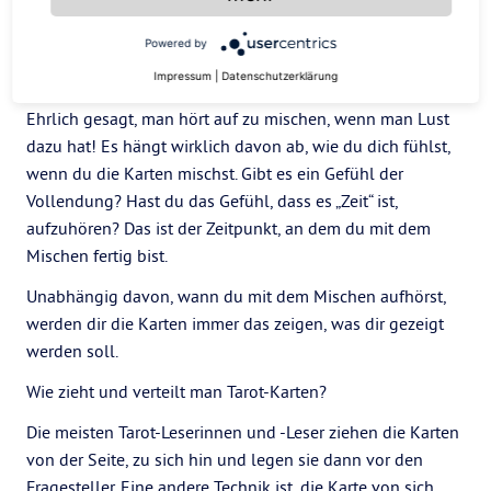
sagt sie.
Powered by
Woher weiß man, wann man aufhören sollte, die
Tarotkarten zu mischen?
Impressum
|
Datenschutzerklärung
Ehrlich gesagt, man hört auf zu mischen, wenn man Lust
dazu hat! Es hängt wirklich davon ab, wie du dich fühlst,
wenn du die Karten mischst. Gibt es ein Gefühl der
Vollendung? Hast du das Gefühl, dass es „Zeit“ ist,
aufzuhören? Das ist der Zeitpunkt, an dem du mit dem
Mischen fertig bist.
Unabhängig davon, wann du mit dem Mischen aufhörst,
werden dir die Karten immer das zeigen, was dir gezeigt
werden soll.
Wie zieht und verteilt man Tarot-Karten?
Die meisten Tarot-Leserinnen und -Leser ziehen die Karten
von der Seite, zu sich hin und legen sie dann vor den
Fragesteller. Eine andere Technik ist, die Karte von sich