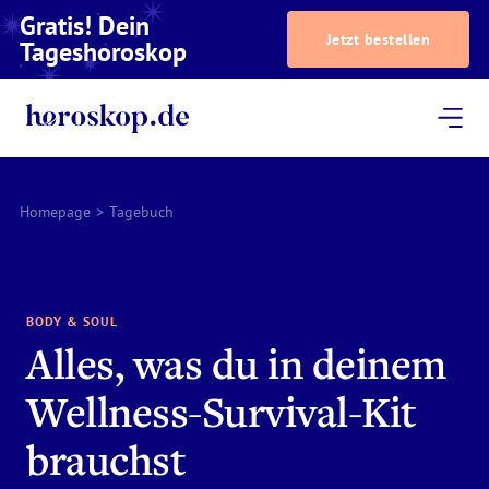
Gratis! Dein
Jetzt bestellen
Tageshoroskop
Dein Horoskop
Astrologie
Magazin
Podcast
AstroTV
Astrologen
Homepage
>
Tagebuch
BODY & SOUL
Alles, was du in deinem
Wellness-Survival-Kit
brauchst