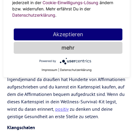
jederzeit in der
Cookie-Einwilligungs-Lösung
ändern
unserer Zeit. In letzter Zeit sind Affirmationen im
bzw. widerrufen. Mehr erfährst Du in der
Wellnessbereich in den Vordergrund gerückt, aber das hat
Datenschutzerklärung
.
einen guten Grund. Affirmationen werden schon seit
Jahrhunderten in vielen verschiedenen Formen verwendet,
Akzeptieren
um positive Energie einzubringen und negative
Schwingungen zu vertreiben. Affirmationen, die in der
mehr
Regel täglich wiederholt werden, sind kleine Gesänge, die
ein bestimmtes Konzept
manifestieren
, von dem du dir
Powered by
wünschst, dass es in Erfüllung geht. Wenn du nicht weißt,
Impressum
|
Datenschutzerklärung
was du sagen sollst, mach dir keine Sorgen!
Irgendjemand da draußen hat Hunderte von Affirmationen
aufgeschrieben und du kannst ein Kartenspiel kaufen, auf
dem die Affirmationen bequem aufgedruckt sind. Wenn du
dieses Kartenspiel in dein Wellness-Survival-Kit legst,
wirst du daran erinnert,
positiv
zu denken und deine
geistige Gesundheit an erste Stelle zu setzen.
Klangschalen