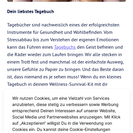
Dein liebstes Tagebuch
Tagebücher sind nachweislich eines der erfolgreichsten
Instrumente für Gesundheit und Wohlbefinden. Vom
Stressabbau bis zum Verstehen der eigenen Emotionen
kann das Führen eines
Tagebuchs
den Geist befreien und
die Räder wieder zum Laufen bringen. Wir alle stecken in
einem Trott fest und manchmal ist der einfachste Ausweg,
unsere Gefühle zu Papier zu bringen. Und das Beste daran
ist, dass niemand es je sehen muss! Wenn du ein kleines
Tagebuch in deinem Wellness-Survival-Kit mit dir
herumträgst, kannst du dich jederzeit daran erinnern, dich
Wir nutzen Cookies, um eine Vielzahl von Services
frei zu äußern. P.S. du kannst auch einfach die Notizen-App
anzubieten, diese stetig zu verbessern sowie Werbung
auf deinem Handy benutzen.
entsprechend Deinen Interessen auf unserer Website,
Positive Affirmationskarten
Social Media und Partnerwebsites anzuzeigen. Mit Klick
auf „Akzeptieren“ willigst Du in die Verwendung von
Cookies ein. Du kannst deine Cookie-Einstellungen
Ahhh,
Affirmationen
– eines der angesagtesten Themen