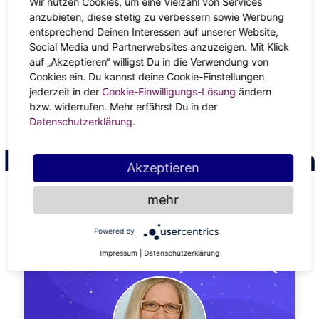
Wir nutzen Cookies, um eine Vielzahl von Services
Erdzeichen (Stier, Jungfrau, Steinbock)
anzubieten, diese stetig zu verbessern sowie Werbung
entsprechend Deinen Interessen auf unserer Website,
Social Media und Partnerwebsites anzuzeigen. Mit Klick
Als Erdzeichen bist du geerdet und praktisch veranlagt. Du
auf „Akzeptieren“ willigst Du in die Verwendung von
brauchst Lebensmittel, die satt und zufriedenstellend sind.
Cookies ein. Du kannst deine Cookie-Einstellungen
Pflanze Wurzelgemüse wie Kartoffeln und Karotten, aber
jederzeit in der
Cookie-Einwilligungs-Lösung
ändern
auch Zucchini und Kürbis.
bzw. widerrufen. Mehr erfährst Du in der
Datenschutzerklärung
.
Finde deinen Astrologen
Akzeptieren
mehr
ANZEIGE
Powered by
Impressum
|
Datenschutzerklärung