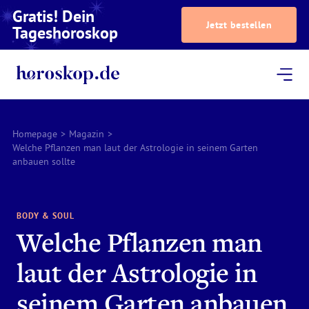
Gratis! Dein
Jetzt bestellen
Tageshoroskop
Dein Horoskop
Astrologie
Magazin
Podcast
AstroTV
Astrologen
Homepage
>
Magazin
>
Welche Pflanzen man laut der Astrologie in seinem Garten
anbauen sollte
BODY & SOUL
Welche Pflanzen man
laut der Astrologie in
seinem Garten anbauen