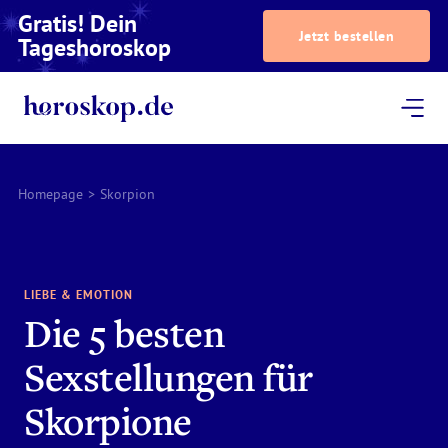
Gratis! Dein
Jetzt bestellen
Tageshoroskop
Dein Horoskop
Astrologie
Magazin
Podcast
AstroTV
Astrologen
Homepage
>
Skorpion
LIEBE & EMOTION
Die 5 besten
Sexstellungen für
Skorpione