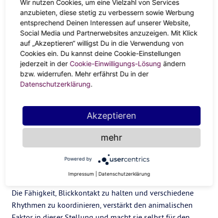
Wir nutzen Cookies, um eine Vielzahl von Services
Gebende hockt sich direkt hinter den Kopf des
anzubieten, diese stetig zu verbessern sowie Werbung
Empfängers, während dieser auf dem Rücken liegt und es
entsprechend Deinen Interessen auf unserer Website,
dem Gebenden ermöglicht, die Beine über den Kopf zu
Social Media und Partnerwebsites anzuzeigen. Mit Klick
ziehen. Von dort aus hat der Geber vollen Zugang, um die
auf „Akzeptieren“ willigst Du in die Verwendung von
Empfängerin mit seinem Mund zu verwöhnen.
Cookies ein. Du kannst deine Cookie-Einstellungen
jederzeit in der
Cookie-Einwilligungs-Lösung
ändern
Glückseligkeit auf Biegen und Brechen
bzw. widerrufen. Mehr erfährst Du in der
Datenschutzerklärung
.
Der Empfänger beugt sich über einen Gegenstand, z. B.
einen Hocker oder Stuhl, während der Geber hinter ihm
Akzeptieren
steht und von hinten eindringt. Dies kann eine sexy Option
für vaginale oder anale Penetration sein. Der Skorpion
mehr
wird die Machtdynamik lieben, die diese klassische
Position des Eindringens von hinten inspiriert.
Powered by
Bogen
Impressum
|
Datenschutzerklärung
Die Fähigkeit, Blickkontakt zu halten und verschiedene
Rhythmen zu koordinieren, verstärkt den animalischen
Faktor in dieser Stellung und macht sie selbst für den