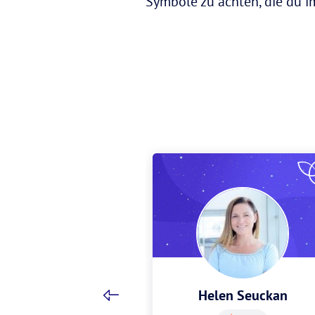
Symbole zu achten, die du i
Zimmermann
Helen Seuckan