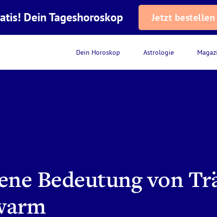
atis! Dein Tageshoroskop
Jetzt bestellen
Dein Horoskop
Astrologie
Magaz
gene Bedeutung von T
warm