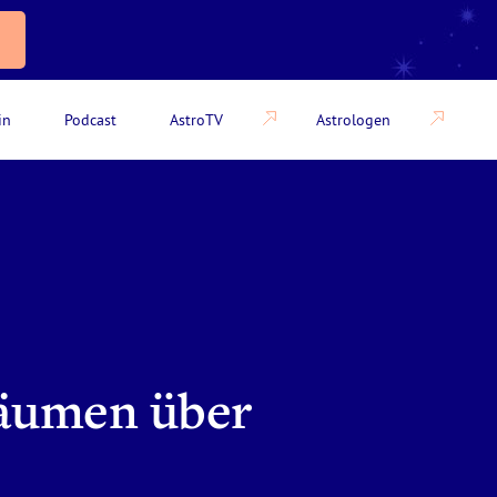
in
Podcast
AstroTV
Astrologen
räumen über