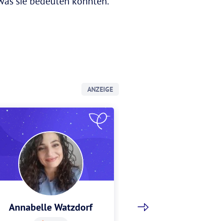
 was sie bedeuten könnten.
ANZEIGE
Annabelle Watzdorf
Gracia Sch