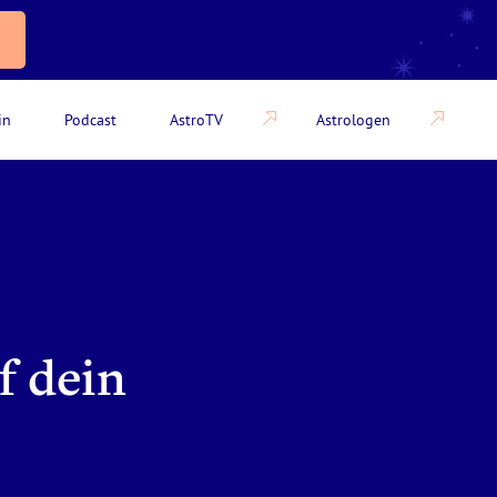
in
Podcast
AstroTV
Astrologen
f dein