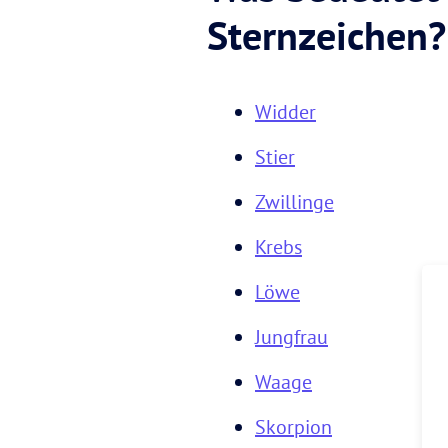
Sternzeichen?
Widder
Stier
Zwillinge
Krebs
Löwe
Jungfrau
Waage
Skorpion