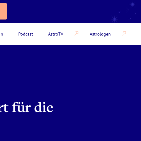
in
Podcast
AstroTV
Astrologen
t für die