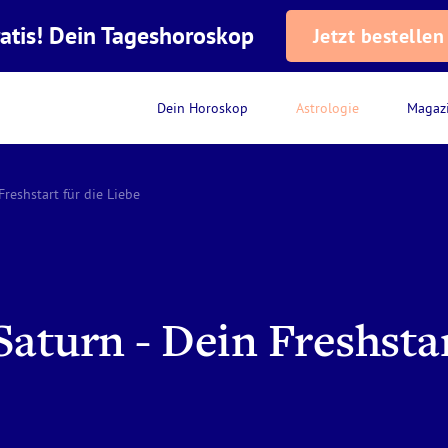
atis! Dein Tageshoroskop
Jetzt bestellen
Dein Horoskop
Astrologie
Magaz
Freshstart für die Liebe
aturn - Dein Freshstar