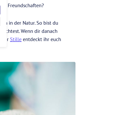
er? Freundschaften?
en in der Natur. So bist du
 möchtest. Wenn dir danach
n der
Stille
entdeckt ihr euch