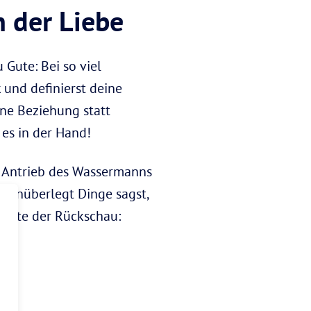
n der Liebe
 Gute: Bei so viel
 und definierst deine
ene Beziehung statt
 es in der Hand!
 Antrieb des Wassermanns
u unüberlegt Dinge sagst,
mente der Rückschau: