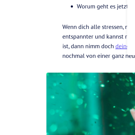
Worum geht es jetzt i
Wenn dich alle stressen, ni
entspannter und kannst ruhi
ist, dann nimm doch
deine P
nochmal von einer ganz neue