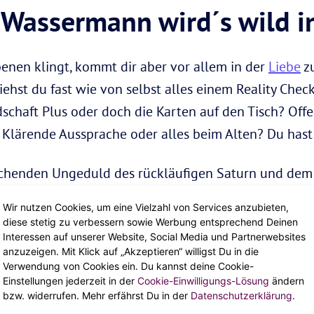
 Wassermann wird´s wild i
enen klingt, kommt dir aber vor allem in der
Liebe
zu
hst du fast wie von selbst alles einem Reality Check
dschaft Plus oder doch die Karten auf den Tisch? Off
 Klärende Aussprache oder alles beim Alten? Du hast
schenden Ungeduld des rückläufigen Saturn und dem
wie auf heißen Kohlen. Da kann es passieren, dass d
Wir nutzen Cookies, um eine Vielzahl von Services anzubieten,
meintest. Denk dran – Rückläufer sind immer auch Mo
diese stetig zu verbessern sowie Werbung entsprechend Deinen
Interessen auf unserer Website, Social Media und Partnerwebsites
anzuzeigen. Mit Klick auf „Akzeptieren“ willigst Du in die
 Monate für dich?
Verwendung von Cookies ein. Du kannst deine Cookie-
Einstellungen jederzeit in der
Cookie-Einwilligungs-Lösung
ändern
utgetan?
bzw. widerrufen. Mehr erfährst Du in der
Datenschutzerklärung
.