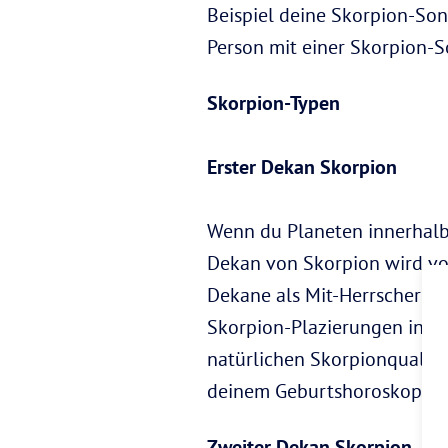
Beispiel deine Skorpion-Son
Person mit einer Skorpion-S
Skorpion-Typen
Erster Dekan Skorpion
Wenn du Planeten innerhalb 
Dekan von Skorpion wird v
Dekane als Mit-Herrscher ein
Skorpion-Plazierungen inten
natürlichen Skorpionqualitä
deinem Geburtshoroskop.
Zweiter Dekan Skorpion