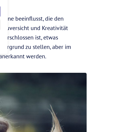
onne beeinflusst, die den
n Zuversicht und Kreativität
verschlossen ist, etwas
rdergrund zu stellen, aber im
 anerkannt werden.