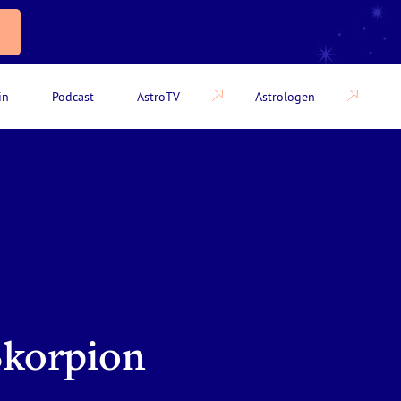
in
Podcast
AstroTV
Astrologen
Skorpion