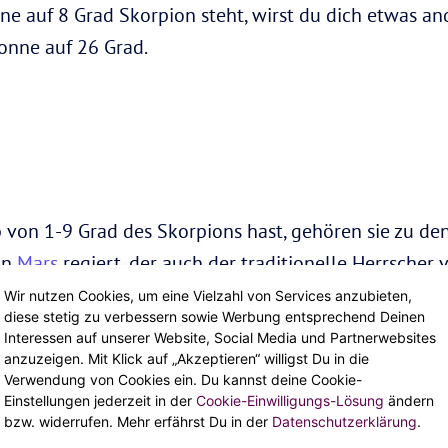
ne auf 8 Grad Skorpion steht, wirst du dich etwas an
onne auf 26 Grad.
von 1-9 Grad des Skorpions hast, gehören sie zu den
on
Mars
regiert, der auch der traditionelle Herrscher 
es Zeichens gelten, bewirkt der Mars, der diesen Deka
Wir nutzen Cookies, um eine Vielzahl von Services anzubieten,
diese stetig zu verbessern sowie Werbung entsprechend Deinen
siver werden und mehr Mars-Energie als üblich erhalt
Interessen auf unserer Website, Social Media und Partnerwebsites
ten, die du hast und macht dieses Zeichen zu einem s
anzuzeigen. Mit Klick auf „Akzeptieren“ willigst Du in die
Verwendung von Cookies ein. Du kannst deine Cookie-
Einstellungen jederzeit in der
Cookie-Einwilligungs-Lösung
ändern
bzw. widerrufen. Mehr erfährst Du in der
Datenschutzerklärung
.