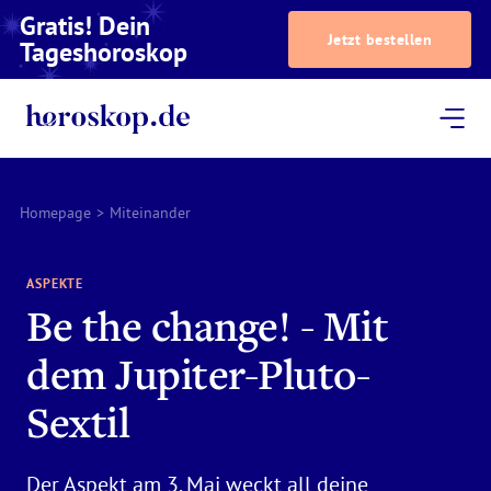
Gratis! Dein
Jetzt bestellen
Tageshoroskop
Dein Horoskop
Astrologie
Magazin
Podcast
AstroTV
Astrologen
Homepage
>
Miteinander
ASPEKTE
Be the change! - Mit
dem Jupiter-Pluto-
Sextil
Der Aspekt am 3. Mai weckt all deine