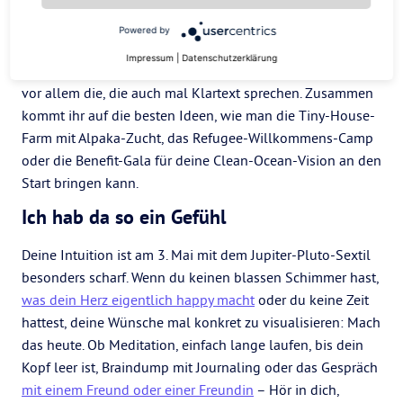
Mehr Brains für Brainstorm
Powered by
Dein Herzprojekt kommt irgendwie noch nicht aus den
Impressum
|
Datenschutzerklärung
Puschen? Versammel
deine Lieblingsmenschen
um dich,
vor allem die, die auch mal Klartext sprechen. Zusammen
kommt ihr auf die besten Ideen, wie man die Tiny-House-
Farm mit Alpaka-Zucht, das Refugee-Willkommens-Camp
oder die Benefit-Gala für deine Clean-Ocean-Vision an den
Start bringen kann.
Ich hab da so ein Gefühl
Deine Intuition ist am 3. Mai mit dem Jupiter-Pluto-Sextil
besonders scharf. Wenn du keinen blassen Schimmer hast,
was dein Herz eigentlich happy macht
oder du keine Zeit
hattest, deine Wünsche mal konkret zu visualisieren: Mach
das heute. Ob Meditation, einfach lange laufen, bis dein
Kopf leer ist, Braindump mit Journaling oder das Gespräch
mit einem Freund oder einer Freundin
– Hör in dich,