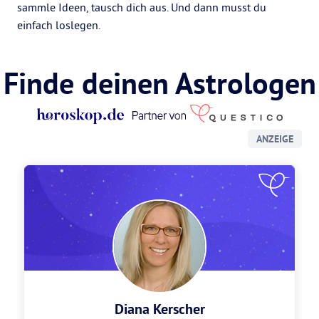
sammle Ideen, tausch dich aus. Und dann musst du
einfach loslegen.
Finde deinen Astrologen
ANZEIGE
Diana Kerscher