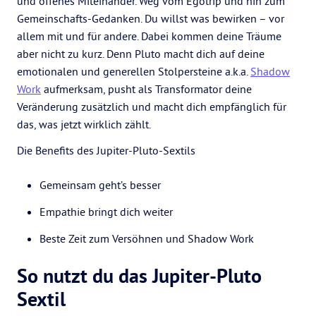
und offenes Miteinander. Weg vom Egotrip und hin zum
Gemeinschafts-Gedanken. Du willst was bewirken – vor
allem mit und für andere. Dabei kommen deine Träume
aber nicht zu kurz. Denn Pluto macht dich auf deine
emotionalen und generellen Stolpersteine a.k.a.
Shadow
Work
aufmerksam, pusht als Transformator deine
Veränderung zusätzlich und macht dich empfänglich für
das, was jetzt wirklich zählt.
Die Benefits des Jupiter-Pluto-Sextils
Gemeinsam geht’s besser
Empathie bringt dich weiter
Beste Zeit zum Versöhnen und Shadow Work
So nutzt du das Jupiter-Pluto
Sextil