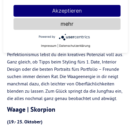
Akzeptieren
Jungfrau | Waage
mehr
(19. – 25. September)
Powered by
Du liebst es, neue Styles auszuprobieren und entdeckst
Impressum
|
Datenschutzerklärung
Trends oft zuerst. Mit dem Mix aus Ästhetik und
Perfektionismus lebst du dein kreatives Potenzial voll aus.
Ganz gleich, ob Tipps beim Styling fürs 1. Date, Interior
Design oder die besten Portraits fürs Portfolio – Freunde
suchen immer deinen Rat. Die Waageenergie in dir neigt
manchmal dazu, dich leichter von Oberflächlichkeiten
blenden zu lassen. Zum Glück springt da die Jungfrau ein,
die alles nochmal ganz genau beobachtet und abwägt.
Waage | Skorpion
(19.- 25. Oktober)