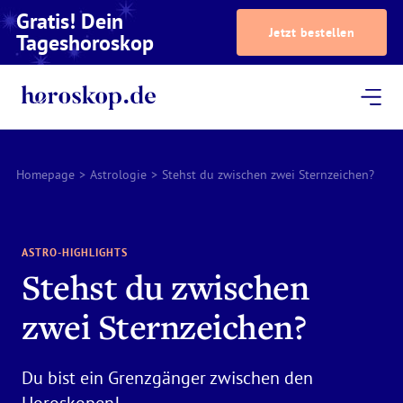
Gratis! Dein
Jetzt bestellen
Tageshoroskop
Dein Horoskop
Astrologie
Magazin
Podcast
AstroTV
Astrologen
Homepage
>
Astrologie
>
Stehst du zwischen zwei Sternzeichen?
ASTRO-HIGHLIGHTS
Stehst du zwischen
zwei Sternzeichen?
Du bist ein Grenzgänger zwischen den
Horoskopen!